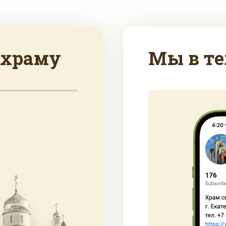
 храму
Мы в те