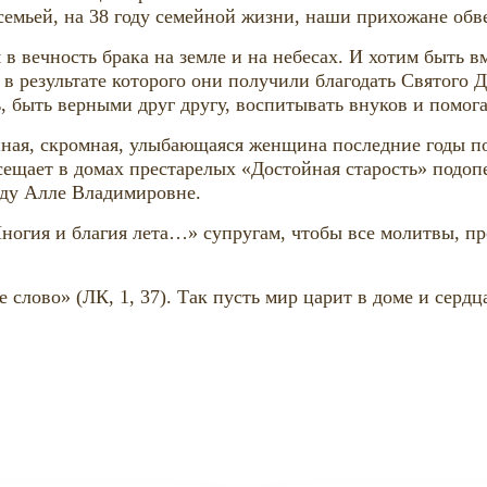
семьей, на 38 году семейной жизни, наши прихожане обв
в вечность брака на земле и на небесах. И хотим быть в
в результате которого они получили благодать Святого Д
, быть верными друг другу, воспитывать внуков и помога
йная, скромная, улыбающаяся женщина последние годы п
ещает в домах престарелых «Достойная старость» подоп
ду Алле Владимировне.
огия и благия лета…» супругам, чтобы все молитвы, про
 слово» (ЛК, 1, 37). Так пусть мир царит в доме и серд