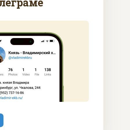
леграме