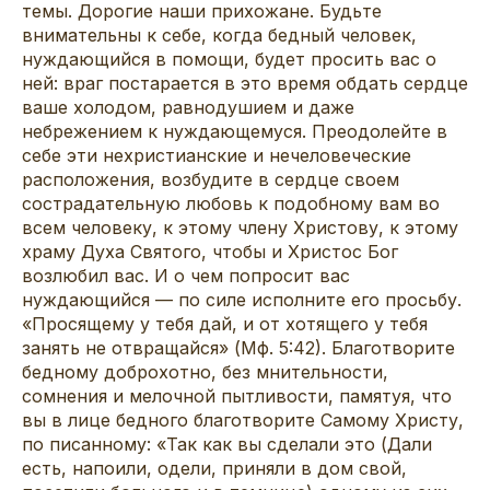
темы. Дорогие наши прихожане. Будьте
внимательны к себе, когда бедный человек,
нуждающийся в помощи, будет просить вас о
ней: враг постарается в это время обдать сердце
ваше холодом, равнодушием и даже
небрежением к нуждающемуся. Преодолейте в
себе эти нехристианские и нечеловеческие
расположения, возбудите в сердце своем
сострадательную любовь к подобному вам во
всем человеку, к этому члену Христову, к этому
храму Духа Святого, чтобы и Христос Бог
возлюбил вас. И о чем попросит вас
нуждающийся — по силе исполните его просьбу.
«Просящему у тебя дай, и от хотящего у тебя
занять не отвращайся» (Мф. 5:42). Благотворите
бедному доброхотно, без мнительности,
сомнения и мелочной пытливости, памятуя, что
вы в лице бедного благотворите Самому Христу,
по писанному: «Так как вы сделали это (Дали
есть, напоили, одели, приняли в дом свой,