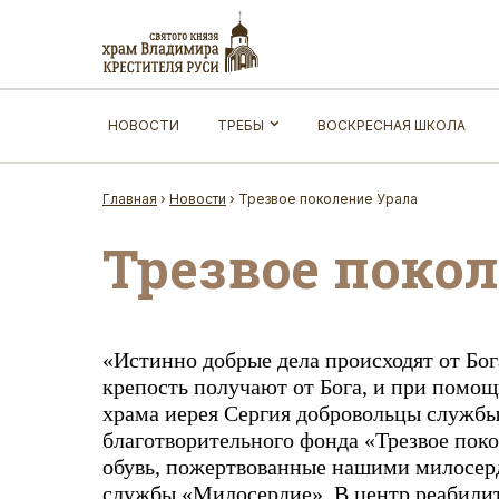
НОВОСТИ
ТРЕБЫ
ВОСКРЕСНАЯ ШКОЛА
Главная
›
Новости
›
Трезвое поколение Урала
Трезвое поко
«Истинно добрые дела происходят от Бог
крепость получают от Бога, и при помощ
храма иерея Сергия добровольцы службы
благотворительного фонда «Трезвое поко
обувь, пожертвованные нашими милосер
службы «Милосердие». В центр реабилит