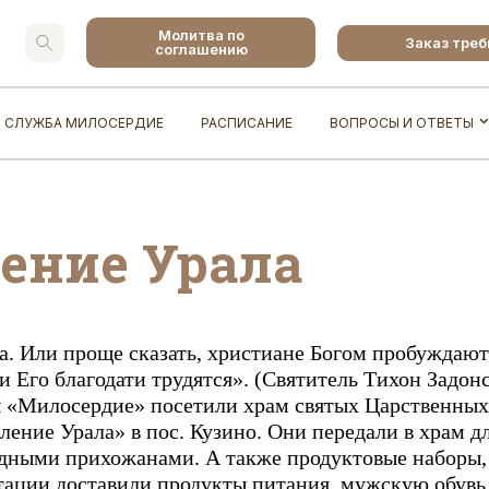
Молитва по
Заказ тре
соглашению
СЛУЖБА МИЛОСЕРДИЕ
РАСПИСАНИЕ
ВОПРОСЫ И ОТВЕТЫ
ление Урала
а. Или проще сказать, христиане Богом пробуждают
и Его благодати трудятся». (Святитель Тихон Задо
 «Милосердие» посетили храм святых Царственных
ление Урала» в пос. Кузино. Они передали в храм 
дными прихожанами. А также продуктовые наборы,
ации доставили продукты питания, мужскую обувь 