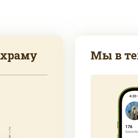
 храму
Мы в те