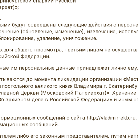
ринбургской епархии Русской
рхат)»;
.
ными будут совершены следующие действия с персона
очнение (обновление, изменение), извлечение, исполь
блокирование, удаление, уничтожение.
х для общего просмотра, третьим лицам не осуществл
сийской Федерации.
нные им персональные данные принадлежат лично ему
атываются до момента ликвидации организации «Мест
апостольного великого князя Владимира г. Екатеринб
славной Церкви (Московский Патриархат)». Хранение
Об архивном деле в Российской Федерации» и иным н
формационных сообщений с сайта http://vladimir-ekb.
рмационных сообщений.
ателем либо его законным представителем, путем нап