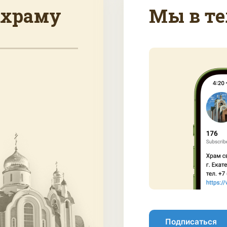
 храму
Мы в те
Подписаться