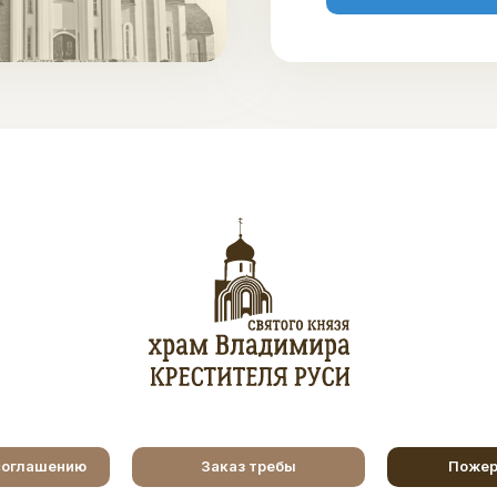
соглашению
Заказ требы
Пожер