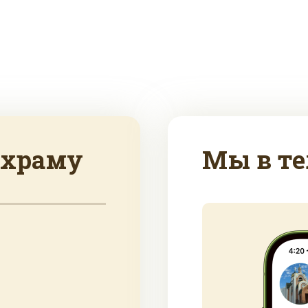
 храму
Мы в те