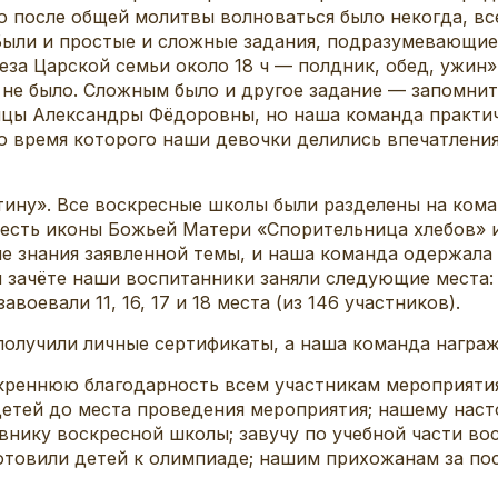
о после общей молитвы волноваться было некогда, вс
 Были и простые и сложные задания, подразумевающие
за Царской семьи около 18 ч — полдник, обед, ужин»
н не было. Сложным было и другое задание — запомнит
цы Александры Фёдоровны, но наша команда практиче
во время которого наши девочки делились впечатлени
тину». Все воскресные школы были разделены на кома
есть иконы Божьей Матери «Спорительница хлебов» и 
ие знания заявленной темы, и наша команда одержала 
 зачёте наши воспитанники заняли следующие места:
авоевали 11, 16, 17 и 18 места (из 146 участников).
получили личные сертификаты, а наша команда награ
креннюю благодарность всем участникам мероприяти
детей до места проведения мероприятия; нашему нас
внику воскресной школы; завучу по учебной части в
отовили детей к олимпиаде; нашим прихожанам за по