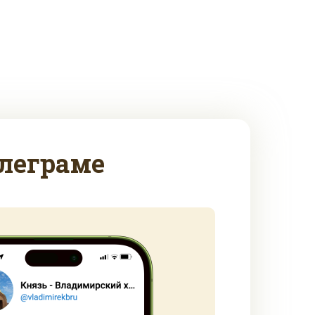
леграме