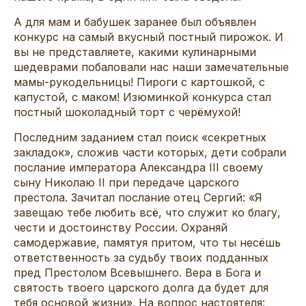
А для мам и бабушек заранее был объявлен
конкурс на самый вкусный постный пирожок. И
вы не представляете, какими кулинарными
шедеврами побаловали нас наши замечательные
мамы-рукодельницы! Пироги с картошкой, с
капустой, с маком! Изюминкой конкурса стал
постный шоколадный торт с черёмухой!
Последним заданием стал поиск «секретных
закладок», сложив части которых, дети собрали
послание императора Александра III своему
сыну Николаю II при передаче царского
престола. Зачитал послание отец Сергий: «Я
завещаю тебе любить всё, что служит ко благу,
чести и достоинству России. Охраняй
самодержавие, памятуя притом, что ты несёшь
ответственность за судьбу твоих подданных
пред Престолом Всевышнего. Вера в Бога и
святость твоего царского долга да будет для
тебя основой жизни». На вопрос настоятеля: