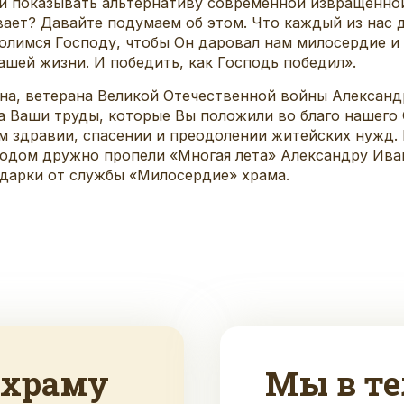
 показывать альтернативу современной извращенной 
вает? Давайте подумаем об этом. Что каждый из нас 
лимся Господу, чтобы Он даровал нам милосердие и с
ашей жизни. И победить, как Господь победил».
на, ветерана Великой Отечественной войны Алексан
а Ваши труды, которые Вы положили во благо нашего 
ем здравии, спасении и преодолении житейских нужд. 
риходом дружно пропели «Многая лета» Александру Ива
одарки от службы «Милосердие» храма.
 храму
Мы в те