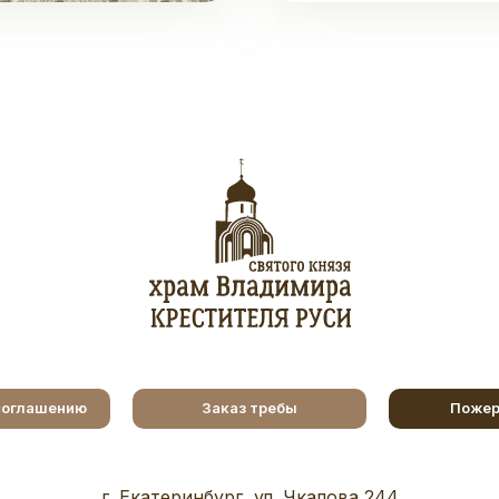
соглашению
Заказ требы
Пожер
г. Екатеринбург, ул. Чкалова 244