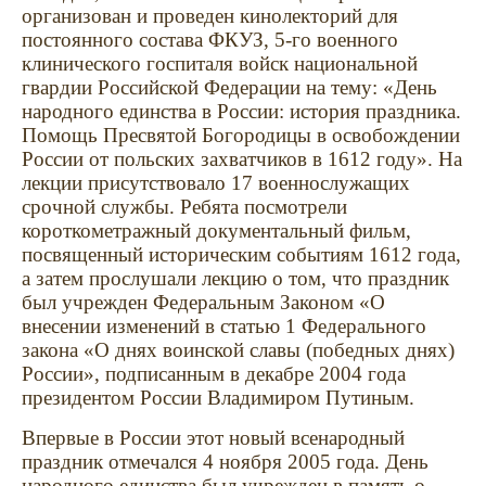
организован и проведен кинолекторий для
постоянного состава ФКУЗ, 5-го военного
клинического госпиталя войск национальной
гвардии Российской Федерации на тему: «День
народного единства в России: история праздника.
Помощь Пресвятой Богородицы в освобождении
России от польских захватчиков в 1612 году». На
лекции присутствовало 17 военнослужащих
срочной службы. Ребята посмотрели
короткометражный документальный фильм,
посвященный историческим событиям 1612 года,
а затем прослушали лекцию о том, что праздник
был учрежден Федеральным Законом «О
внесении изменений в статью 1 Федерального
закона «О днях воинской славы (победных днях)
России», подписанным в декабре 2004 года
президентом России Владимиром Путиным.
Впервые в России этот новый всенародный
праздник отмечался 4 ноября 2005 года. День
народного единства был учрежден в память о