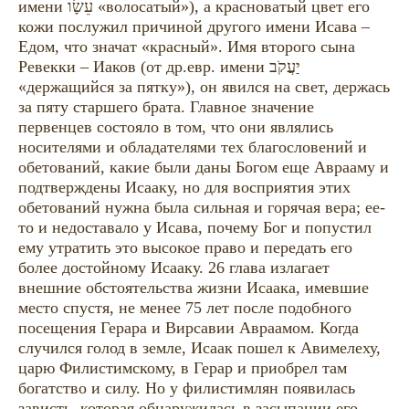
имени עֵשָׂו «волосатый»), а красноватый цвет его
кожи послужил причиной другого имени Исава –
Едом, что значат «красный». Имя второго сына
Ревекки – Иаков (от др.евр. имени יַעֲקֹב
«держащийся за пятку»), он явился на свет, держась
за пяту старшего брата. Главное значение
первенцев состояло в том, что они являлись
носителями и обладателями тех благословений и
обетований, какие были даны Богом еще Аврааму и
подтверждены Исааку, но для восприятия этих
обетований нужна была сильная и горячая вера; ее-
то и недоставало у Исава, почему Бог и попустил
ему утратить это высокое право и передать его
более достойному Исааку. 26 глава излагает
внешние обстоятельства жизни Исаака, имевшие
место спустя, не менее 75 лет после подобного
посещения Герара и Вирсавии Авраамом. Когда
случился голод в земле, Исаак пошел к Авимелеху,
царю Филистимскому, в Герар и приобрел там
богатство и силу. Но у филистимлян появилась
зависть, которая обнаружилась в засыпании его