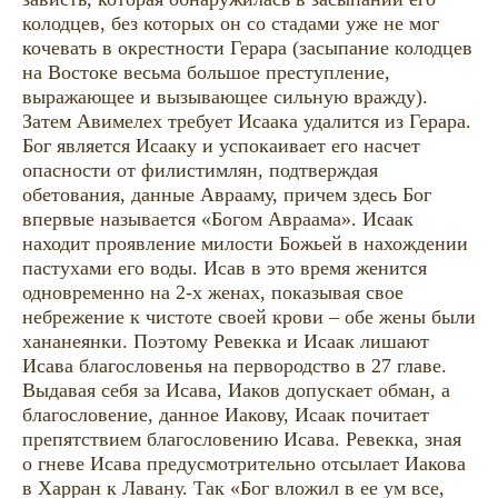
колодцев, без которых он со стадами уже не мог
кочевать в окрестности Герара (засыпание колодцев
на Востоке весьма большое преступление,
выражающее и вызывающее сильную вражду).
Затем Авимелех требует Исаака удалится из Герара.
Бог является Исааку и успокаивает его насчет
опасности от филистимлян, подтверждая
обетования, данные Аврааму, причем здесь Бог
впервые называется «Богом Авраама». Исаак
находит проявление милости Божьей в нахождении
пастухами его воды. Исав в это время женится
одновременно на 2-х женах, показывая свое
небрежение к чистоте своей крови – обе жены были
хананеянки. Поэтому Ревекка и Исаак лишают
Исава благословенья на первородство в 27 главе.
Выдавая себя за Исава, Иаков допускает обман, а
благословение, данное Иакову, Исаак почитает
препятствием благословению Исава. Ревекка, зная
о гневе Исава предусмотрительно отсылает Иакова
в Харран к Лавану. Так «Бог вложил в ее ум все,