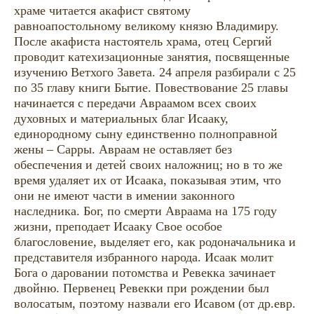
храме читается акафист святому
равноапостольному великому князю Владимиру.
После акафиста настоятель храма, отец Сергий
проводит катехизационные занятия, посвященные
изучению Ветхого Завета. 24 апреля разбирали с 25
по 35 главу книги Бытие. Повествование 25 главы
начинается с передачи Авраамом всех своих
духовных и материальных благ Исааку,
единородному сыну единственно полноправной
жены – Сарры. Авраам не оставляет без
обеспечения и детей своих наложниц; но в то же
время удаляет их от Исаака, показывая этим, что
они не имеют части в имении законного
наследника. Бог, по смерти Авраама на 175 году
жизни, преподает Исааку Свое особое
благословение, выделяет его, как родоначальника и
представителя избранного народа. Исаак молит
Бога о даровании потомства и Ревекка зачинает
двойню. Первенец Ревекки при рождении был
волосатым, поэтому назвали его Исавом (от др.евр.