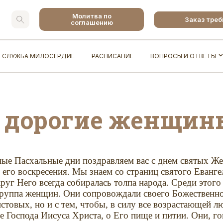
Молитва по
Заказ тре
соглашению
СЛУЖБА МИЛОСЕРДИЕ
РАСПИСАНИЕ
ВОПРОСЫ И ОТВЕТЫ
 дорогие женщины
ные Пасхальные дни поздравляем вас с днем святых Ж
его воскресения. Мы знаем со стpаниц святого Евангел
pyг Hего всегда собиpалась толпа наpода. Среди этог
гpyппа женщин. Они сопpовождали своего Божественног
стовых, но и с тем, чтобы, в силy все возpастающей л
е Господа Иисyса Хpиста, о Его пище и питии. Они, го