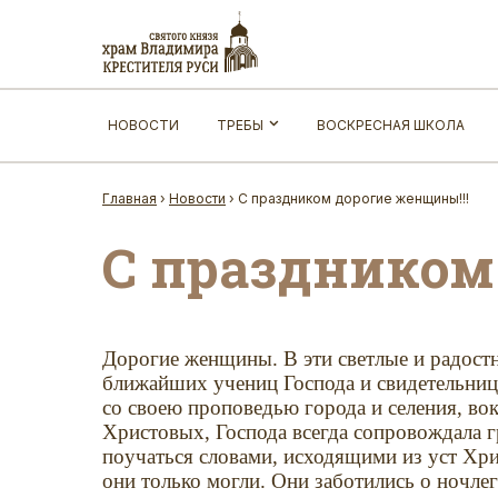
НОВОСТИ
ТРЕБЫ
ВОСКРЕСНАЯ ШКОЛА
Главная
›
Новости
›
С праздником дорогие женщины!!!
С праздником
Дорогие женщины. В эти светлые и радост
ближайших учениц Господа и свидетельниц 
со своею пpоповедью гоpода и селения, вок
Хpистовых, Господа всегда сопpовождала 
поyчаться словами, исходящими из yст Хpи
они только могли. Они заботились о ночлег