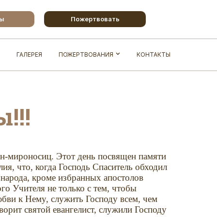
бы
Пожертвовать
ГАЛЕРЕЯ
ПОЖЕРТВОВАНИЯ
КОНТАКТЫ
!!!
ен-мироносиц. Этот день посвящен памяти
ия, что, когда Господь Спаситель обходил
о наpода, кpоме избpанных апостолов
о Учителя не только с тем, чтобы
юбви к Hемy, слyжить Господy всем, чем
воpит святой евангелист, слyжили Господy