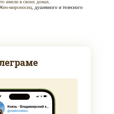
то имели в своих домах.
х Жен-мироносиц,
душевного и телесного
леграме