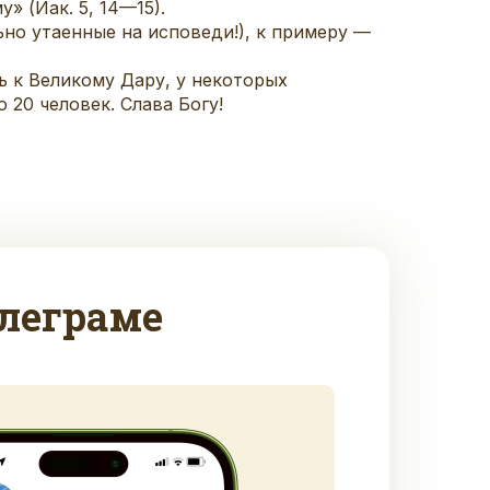
» (Иак. 5, 14—15).
но утаенные на исповеди!), к примеру —
ь к Великому Дару, у некоторых
 20 человек. Слава Богу!
леграме