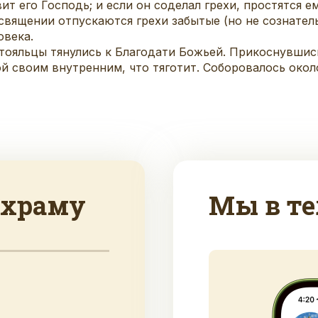
т его Господь; и если он соделал грехи, простятся ему
священии отпускаются грехи забытые (но не сознатель
овека.
стояльцы тянулись к Благодати Божьей. Прикоснувшис
 своим внутренним, что тяготит. Соборовалось около
 храму
Мы в те