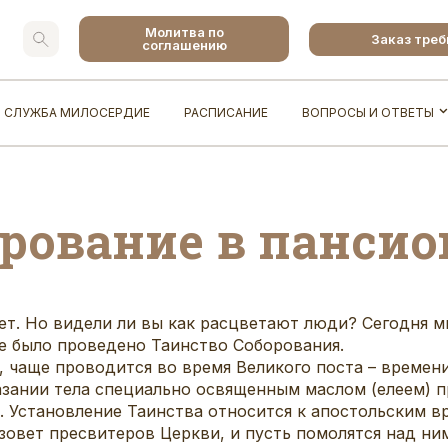
Молитва по
Заказ тре
соглашению
СЛУЖБА МИЛОСЕРДИЕ
РАСПИСАНИЕ
ВОПРОСЫ И ОТВЕТЫ
орование в пансио
ет. Но видели ли вы как расцветают люди? Сегодня м
е было проведено Таинство Соборования.
, чаще проводится во время Великого поста – времен
азании тела специально освященным маслом (елеем) п
 Установление Таинства относится к апостольским в
ризовет пресвитеров Церкви, и пусть помолятся над ни