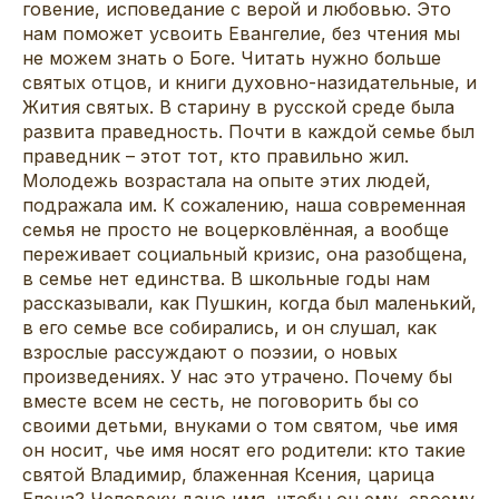
говение, исповедание с верой и любовью. Это
нам поможет усвоить Евангелие, без чтения мы
не можем знать о Боге. Читать нужно больше
святых отцов, и книги духовно-назидательные, и
Жития святых. В старину в русской среде была
развита праведность. Почти в каждой семье был
праведник – этот тот, кто правильно жил.
Молодежь возрастала на опыте этих людей,
подражала им. К сожалению, наша современная
семья не просто не воцерковлённая, а вообще
переживает социальный кризис, она разобщена,
в семье нет единства. В школьные годы нам
рассказывали, как Пушкин, когда был маленький,
в его семье все собирались, и он слушал, как
взрослые рассуждают о поэзии, о новых
произведениях. У нас это утрачено. Почему бы
вместе всем не сесть, не поговорить бы со
своими детьми, внуками о том святом, чье имя
он носит, чье имя носят его родители: кто такие
святой Владимир, блаженная Ксения, царица
Елена? Человеку дано имя, чтобы он ему, своему