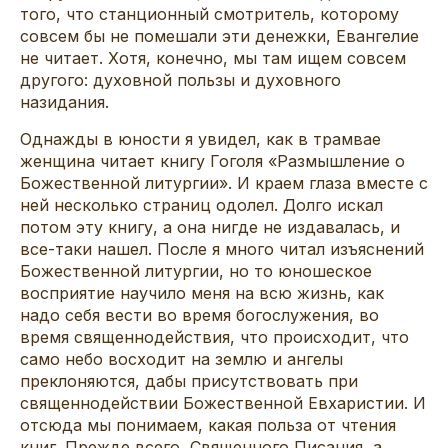
того, что станционный смотритель, которому
совсем бы не помешали эти денежки, Евангелие
не читает. Хотя, конечно, мы там ищем совсем
другого: духовной пользы и духовного
назидания.
Однажды в юности я увидел, как в трамвае
женщина читает книгу Гоголя «Размышление о
Божественной литургии». И краем глаза вместе с
ней несколько страниц одолел. Долго искал
потом эту книгу, а она нигде не издавалась, и
все-таки нашел. После я много читал изъяснений
Божественной литургии, но то юношеское
восприятие научило меня на всю жизнь, как
надо себя вести во время богослужения, во
время священнодействия, что происходит, что
само небо восходит на землю и ангелы
преклоняются, дабы присутствовать при
священнодействии Божественной Евхаристии. И
отсюда мы понимаем, какая польза от чтения
книг. Прежде всего, Священного Писания, а