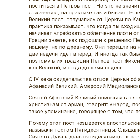
поститься в Петров пост. Но это не значит
сожалению, на практике так и бывает. Бол
Великий пост, отлучались от Церкви по Кан
практика показывает, что когда ты входиш
начинает «требовать» облегчения плоти о
Греции знаете, как подошли к решению Пе
нашему, не по древнему. Они перешли на 
две недели идет вперед. И иногда так быв
поэтому в их традиции Петров пост фиксир
как Великий, иногда до семи недель.
С IV века свидетельства отцов Церкви об 
Афанасий Великий, Амвросий Медиоланский
Святой Афанасий Великий описывая в сво
христианам от ариан, говорит: «Народ, п
такое упоминание, говорящее о том, что 
Почему этот пост называется апостольск
называли постом Пятидесятницы. Слышали 
Святого Духа в день пятидесятницы, в пос