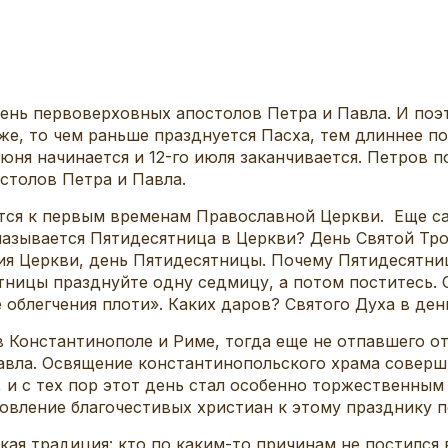
 день первоверховных апостолов Петра и Павла. И поэт
зже, то чем раньше празднуется Пасха, тем длиннее по
 июня начинается и 12-го июля заканчивается. Петров 
столов Петра и Павла.
тся к первым временам Православной Церкви. Еще са
 называется Пятидесятница в Церкви? День Святой Тро
я Церкви, день Пятидесятницы. Почему Пятидесятниц
ницы празднуйте одну седмицу, а потом поститесь. 
е облегчения плоти». Каких даров? Святого Духа в де
 в Константинополе и Риме, тогда еще не отпавшего о
вла. Освящение константинопольского храма соверши
 и с тех пор этот день стал особенно торжественным и
вление благочестивых христиан к этому празднику п
кая традиция: кто по каким-то причинам не постился 