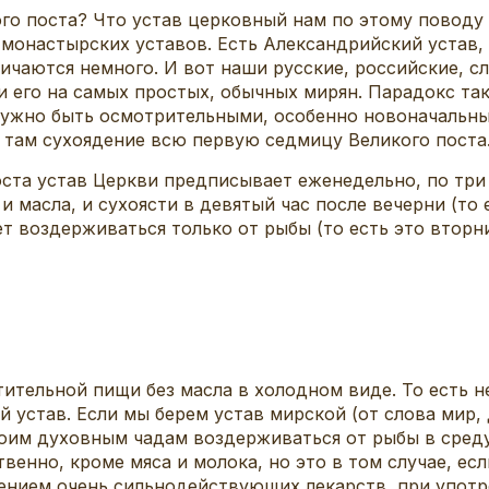
ого поста? Что устав церковный нам по этому поводу
монастырских уставов. Есть Александрийский устав, 
личаются немного. И вот наши русские, российские, с
 его на самых простых, обычных мирян. Парадокс так
 нужно быть осмотрительными, особенно новоначальн
и там сухоядение всю первую седмицу Великого поста
оста устав Церкви предписывает еженедельно, по три
и масла, и сухоясти в девятый час после вечерни (то
т воздерживаться только от рыбы (то есть это вторни
льной пищи без масла в холодном виде. То есть не т
й устав. Если мы берем устав мирской (от слова мир,
им духовным чадам воздерживаться от рыбы в среду 
твенно, кроме мяса и молока, но это в том случае, е
лением очень сильнодействующих лекарств, при упот