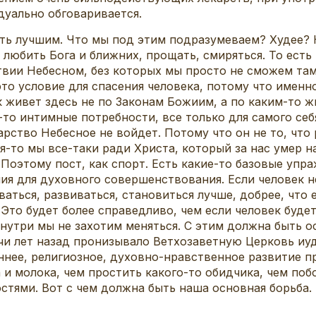
дуально обговаривается.
ать лучшим. Что мы под этим подразумеваем? Худее?
 любить Бога и ближних, прощать, смиряться. То ест
вии Небесном, без которых мы просто не сможем там 
 это условие для спасения человека, потому что имен
к живет здесь не по Законам Божиим, а по каким-то 
то интимные потребности, все только для самого себя
арство Небесное не войдет. Потому что он не то, что 
я-то мы все-таки ради Христа, который за нас умер на
 Поэтому пост, как спорт. Есть какие-то базовые упра
я для духовного совершенствования. Если человек не
ваться, развиваться, становиться лучше, добрее, что 
 Это будет более справедливо, чем если человек буде
утри мы не захотим меняться. С этим должна быть ос
чи лет назад пронизывало Ветхозаветную Церковь иуд
ннее, религиозное, духовно-нравственное развитие 
а и молока, чем простить какого-то обидчика, чем поб
стями. Вот с чем должна быть наша основная борьба.