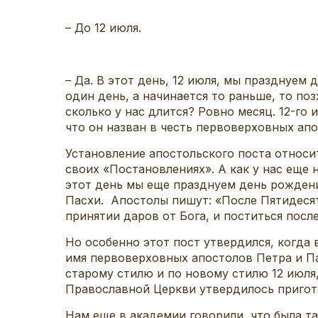
– До 12 июля.
– Да. В этот день, 12 июля, мы празднуем
один день, а начинается то раньше, то по
сколько у нас длится? Ровно месяц. 12-го
что он назван в честь первоверховных апо
Установление апостольского поста относи
своих «Постановлениях». А как у нас еще
этот день мы еще празднуем день рождени
Пасхи. Апостолы пишут: «После Пятидесят
принятии даров от Бога, и поститься посл
Но особенно этот пост утвердился, когда
имя первоверховных апостолов Петра и Па
старому стилю и по новому стилю 12 июля,
Православной Церкви утвердилось пригото
Нам еще в академии говорили, что была та