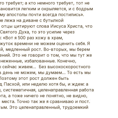
о требует; а кто немного требует, тот не
ановится легким и окрыляется, и с бодрым
му апостолы почти всегда постились».
не лежа на диване с бутылкой
 отцы цитируют слова Иисуса Христа, что
Святого Духа, то это усилие через
 «Вот я 500 раз хожу в храм,
ежуток времени не можем оценить себя. Я
ый, медленный рост. Во-вторых, мы берем
ний. Это не говорит о том, что мы тут же
изнеженные, избалованные. Конечно,
мы сейчас живем… Без высокоскоростного
в день не можем, мы думаем… То есть мы
 Поэтому этот рост должен быть
 Пасхой, или неделю хотя бы, и ждем: а
я, систематичная, целенаправленная работа
а, а тоже ничего не понятно, не видно,
 места. Точно так же я сравниваю и пост.
тым. Это целенаправленный, трудоемкий