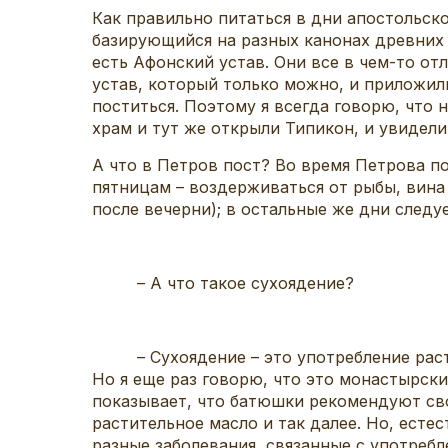
Как правильно питаться в дни апостольск
базирующийся на разных канонах древних 
есть Афонский устав. Они все в чем-то от
устав, который только можно, и приложили
поститься. Поэтому я всегда говорю, что
храм и тут же открыли Типикон, и увидел
А что в Петров пост? Во время Петрова п
пятницам – воздерживаться от рыбы, вина 
после вечерни); в остальные же дни следуе
– А что такое сухоядение?
– Сухоядение – это употребление растите
Но я еще раз говорю, что это монастырски
показывает, что батюшки рекомендуют сво
растительное масло и так далее. Но, естес
разные заболевания, связанные с употреб