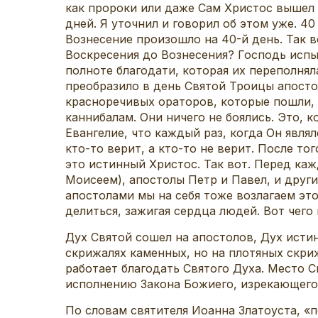
как пророки или даже Сам Христос вышел н
дней. Я уточнил и говорил об этом уже. 4
Вознесение произошло на 40-й день. Так 
Воскресения до Вознесения? Господь испы
полноте благодати, которая их переполнял
преобразило в день Святой Троицы апосто
красноречивых ораторов, которые пошли, 
каннибалам. Они ничего не боялись. Это, 
Евангелие, что каждый раз, когда Он являлс
кто-то верит, а кто-то не верит. После то
это истинный Христос. Так вот. Перед ка
Моисеем), апостолы Петр и Павел, и други
апостолами мы на себя тоже возлагаем это
делиться, зажигая сердца людей. Вот чего
Дух Святой сошел на апостолов, Дух исти
скрижалях каменных, но на плотяных скриж
работает благодать Святого Духа. Место 
исполнению Закона Божиего, изрекающего 
По словам святителя Иоанна Златоуста, «