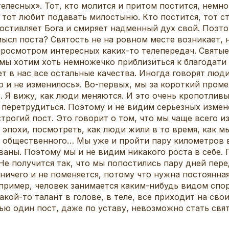
елесных». Тот, кто молится и притом постится, немног
 тот любит подавать милостыню. Кто постится, тот ст
лостивляет Бога и смиряет надменный дух свой. Поэто
ысл поста? Святость не на ровном месте возникает, 
росмотром интересных каких-то телепередач. Святые
мы хотим хоть немножечко приблизиться к благодати 
т в нас все остальные качества. Иногда говорят люди:
о и не изменилось». Во-первых, мы за короткий пром
. Я вижу, как люди меняются. И это очень кропотлив
я перетрудиться. Поэтому и не видим серьезных измене
строгий пост. Это говорит о том, что мы чаще всего 
 эпохи, посмотреть, как люди жили в то время, как 
а общественного… Мы уже и пройти пару километров 
ваны. Поэтому мы и не видим никакого роста в себе.
 получится так, что мы попостились пару дней перед
А ничего и не поменяется, потому что нужна постоянна
апример, человек занимается каким-нибудь видом спорт
акой-то талант в голове, в теле, все приходит на свои
ю один пост, даже по уставу, невозможно стать свя