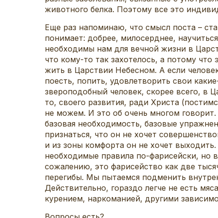
животного белка. Поэтому все это индиви
Еще раз напоминаю, что смысл поста – ст
понимает: добрее, милосерднее, научиться
необходимы нам для вечной жизни в Царст
что кому-то так захотелось, а потому что
жить в Царствии Небесном. А если челове
поесть, попить, удовлетворить свои какие-
звероподобный человек, скорее всего, в Ц
то, своего развития, ради Христа (постимс
не можем. И это об очень многом говорит.
базовая необходимость, базовые упражнени
признаться, что он не хочет совершенство
и из зоны комфорта он не хочет выходить.
необходимые правила по-фарисейски, но вн
сожалению, это фарисейство как две тыся
перегибы. Мы пытаемся подменить внутре
Действительно, гораздо легче не есть мяс
курением, наркоманией, другими зависимо
Вопросы есть?