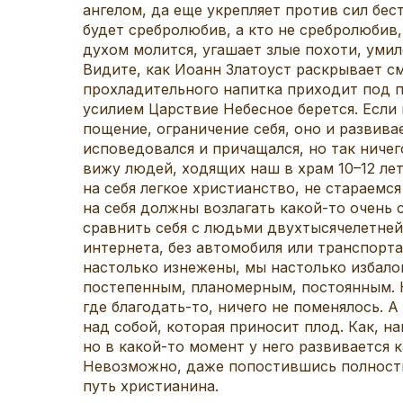
ангелом, да еще укрепляет против сил бест
будет сребролюбив, а кто не сребролюбив,
духом молится, угашает злые похоти, уми
Видите, как Иоанн Златоуст раскрывает см
прохладительного напитка приходит под п
усилием Царствие Небесное берется. Если 
пощение, ограничение себя, оно и развивае
исповедовался и причащался, но так ничег
вижу людей, ходящих наш в храм 10–12 лет
на себя легкое христианство, не стараемс
на себя должны возлагать какой-то очень 
сравнить себя с людьми двухтысячелетней
интернета, без автомобиля или транспорт
настолько изнежены, мы настолько избало
постепенным, планомерным, постоянным. Не
где благодать-то, ничего не поменялось. 
над собой, которая приносит плод. Как, н
но в какой-то момент у него развивается к
Невозможно, даже попостившись полность
путь христианина.