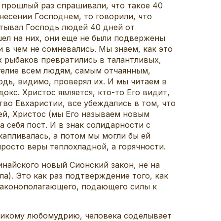
в прошлый раз спрашивали, что такое 40
знесении Господнем, то говорили, что
ытывал Господь людей 40 дней от
шел на них, они еще не были подвержены
и в чем не сомневались. Мы знаем, как это
х рыбаков превратились в талантливых,
гелие всем людям, самым отчаянным,
одь, видимо, проверял их. И мы читаем в
докс. Христос является, кто-то Его видит,
ство Евхаристии, все убеждались в том, что
ей, Христос (мы Его называем новым
 себя пост. И в знак солидарности с
капливалась, а потом мы могли бы ей
просто веры теплохладной, а горячности.
инайского новый Сионский закон, не на
а). Это как раз подтверждение того, как
 законополагающего, подающего силы к
еликому любомудрию, человека соделывает