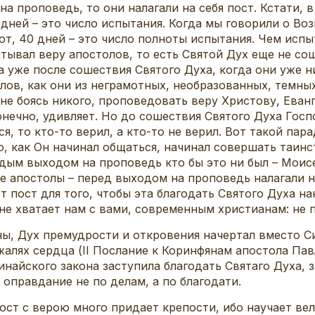
а проповедь, то они налагали на себя пост. Кстати, 
0 дней – это число испытания. Когда мы говорили о Во
вот, 40 дней – это число полноты испытания. Чем исп
тывал веру апостолов, то есть Святой Дух еще не со
а уже после сошествия Святого Духа, когда они уже н
лов, как они из неграмотных, необразованных, темны
не боясь никого, проповедовать веру Христову, Еван
конечно, удивляет. Но до сошествия Святого Духа Госп
я, то кто-то верил, а кто-то не верил. Вот такой пара
го, как Он начинал общаться, начинал совершать таин
ждым выходом на проповедь кто бы это ни был – Моис
е апостолы – перед выходом на проповедь налагали на
т пост для того, чтобы эта благодать Святого Духа на
 не хватает нам с вами, современным христианам: не 
ны, Дух премудрости и откровения начертал вместо С
алях сердца (II Послание к Коринфянам апостола Павл
Синайского закона заступила благодать Святаго Духа,
оправдание не по делам, а по благодати.
пост с верою много придает крепости, ибо научает в