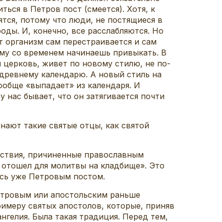
ться в Петров пост (смеется). Хотя, к
ятся, потому что люди, не постящиеся в
роды. И, конечно, все расслабляются. Но
т организм сам перестраивается и сам
ому со временем начинаешь привыкать. В
 церковь, живет по новому стилю, не по-
 древнему календарю. А новый стиль на
вообще «выпадает» из календаря. И
 нас бывает, что он затягивается почти
инают такие святые отцы, как святой
дствия, причиненные православным
 отошел для молитвы на кладбище». Это
ись уже Петровым постом.
етровым или апостольским раньше
имеру святых апостолов, которые, приняв
нгелия. Была такая традиция. Перед тем,