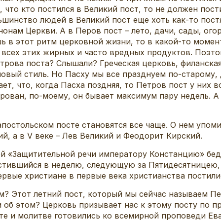
, что кто постился в Великий пост, то не должен пости
ьшинство людей в Великий пост еще хоть как-то пост
онам Церкви. А в Перов пост – лето, дачи, сады, ого
ь в этот ритм церковной жизни, то в какой-то момен
т всех этих жирных и часто вредных продуктов. Поэт
трова поста? Слышали? Греческая церковь, филанская
новый стиль. Но Пасху мы все празднуем по-старому,
ает, что, когда Пасха поздняя, то Петров пост у них 
ован, по-моему, он бывает максимум пару недель. А у
апостольском посте становятся все чаще. О нем упом
, а в V веке – Лев Великий и Феодорит Кирский.
ей «Защитительной речи императору Констанцию» бе
остившийся в неделю, следующую за Пятидесятницею,
первые христиане в первые века христианства постил
им? Этот летний пост, который мы сейчас называем П
об этом? Церковь призывает нас к этому посту по пр
те и молитве готовились ко всемирной проповеди Ева