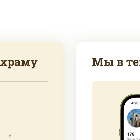
 храму
Мы в те