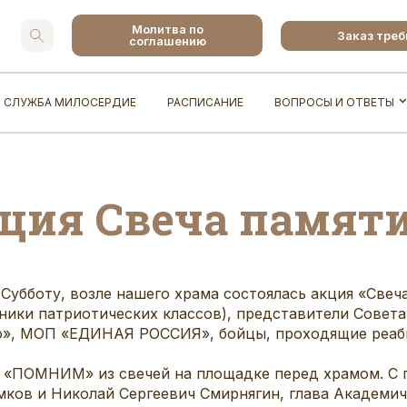
Молитва по
Заказ тре
соглашению
СЛУЖБА МИЛОСЕРДИЕ
РАСПИСАНИЕ
ВОПРОСЫ И ОТВЕТЫ
кция Свеча памяти
Субботу, возле нашего храма состоялась акция «Свеча
ники патриотических классов), представители Совет
о», МОП «ЕДИНАЯ РОССИЯ», бойцы, проходящие реаб
о «ПОМНИМ» из свечей на площадке перед храмом. С
мков и Николай Сергеевич Смирнягин, глава Академич