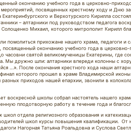
нный окончанию учебного года в церковно-приходск
 мероприятий, посвященных крестному ходу и Дню за
 Екатеринбургского и Верхотурского Кирилла состоял
танники – алтарники под руководством педагога воск
 Солощенко Михаил, которого митрополит Кирилл бла
 помолиться прихожане нашего храма, педагоги и сам
д, посвященный окончанию учебного года в церковно
о часовни святой великомученицы Екатерины, где сос
ка. Мы дружно шли: алтарники впереди колонны с хор
уйся …». После окончания крестного хода наши алтар
, финал которого прошел в храме Владимирской икон
 разных приходов нашей епархии, звонили в колокола
воскресной школы собрал настоятель нашего храма,
женную плодотворную работу в течение года и благос
ол отдела религиозного образования и катехизаци
ководителей школ курсы повышения квалификации. От
дагоги Нагорная Татьяна Роальдовна и Суслова Светл