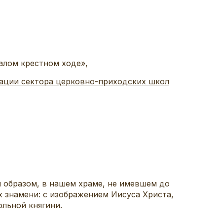
малом крестном ходе»,
изации сектора церковно-приходских школ
м образом, в нашем храме, не имевшем до
х знамени: с изображением Иисуса Христа,
ольной княгини.