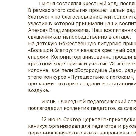
1 июня состоялся крестный ход, посвяще
В рамках этого события прошел целый рад
Златоуст» по благословлению митрополита
участие в которой принимали наши воспи
Алексея Владимировича. Наш воспитанник
священникам непосредственно в алтаре.
На детскую Божественную литургию пришли
«Большой Златоуст» начался крестный хо
епархии. Колонны организованно прошли д
крестном ходе приняли участие 23 челове
колонне, все пели «Богородице Дево, рад
этапе конкурса «Путешествие к истокам»
про храмы, которые создали воспитанники
воздухе.
Июнь. Очередной педагогический совет 
поблагодарил коллектив педагогов за сла
12 июня. Сектор церковно-приходских шк
каникул организовал для педагогов и ру
церковнославянского языка направлены пе