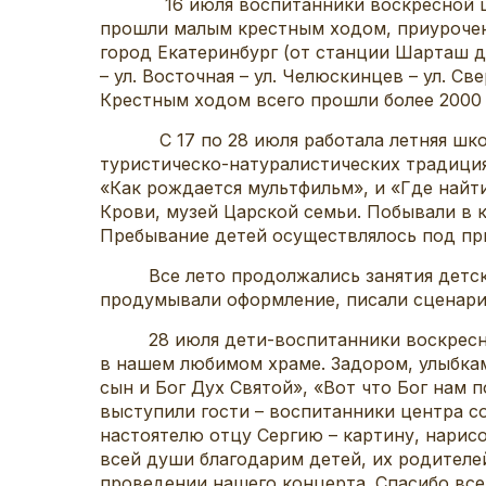
16 июля воспитанники воскресной школы,
прошли малым крестным ходом, приурочен
город Екатеринбург (от станции Шарташ 
– ул. Восточная – ул. Челюскинцев – ул. Све
Крестным ходом всего прошли более 2000
С 17 по 28 июля работала летняя школа,
туристическо-натуралистических традиция
«Как рождается мультфильм», и «Где най
Крови, музей Царской семьи. Побывали в 
Пребывание детей осуществлялось под прис
Все лето продолжались занятия детского
продумывали оформление, писали сценари
28 июля дети-воспитанники воскресной 
в нашем любимом храме. Задором, улыбкам
сын и Бог Дух Святой», «Вот что Бог нам 
выступили гости – воспитанники центра с
настоятелю отцу Сергию – картину, нарис
всей души благодарим детей, их родителей
проведении нашего концерта. Спасибо все