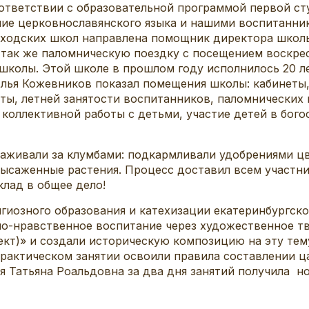
ответствии с образовательной программой первой ст
ие церковнославянского языка и нашими воспитанник
ходских школ направлена помощник директора школы
так же паломническую поездку с посещением воскре
 школы. Этой школе в прошлом году исполнилось 20 ле
Илья Кожевников показал помещения школы: кабинеты,
ты, летней занятости воспитанников, паломнических 
оллективной работы с детьми, участие детей в богос
ивали за клумбами: подкармливали удобрениями цв
высаженные растения. Процесс доставил всем участни
клад в общее дело!
озного образования и катехизации екатеринбургско
о-нравственное воспитание через художественное т
ект)» и создали историческую композицию на эту тем
рактическом занятии освоили правила составлении ц
 Татьяна Роальдовна за два дня занятий получила н