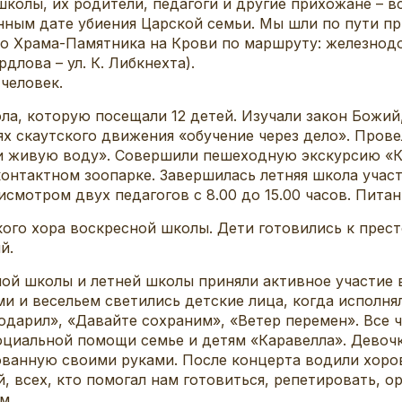
 их родители, педагоги и другие прихожане – всег
ным дате убиения Царской семьи. Мы шли по пути п
до Храма-Памятника на Крови по маршруту: железнод
рдлова – ул. К. Либкнехта).
 человек.
 которую посещали 12 детей. Изучали закон Божий,
х скаутского движения «обучение через дело». Пров
ти живую воду». Совершили пешеходную экскурсию «К
контактном зоопарке. Завершилась летняя школа учас
мотром двух педагогов с 8.00 до 15.00 часов. Питани
 хора воскресной школы. Дети готовились к престо
й.
школы и летней школы приняли активное участие в
и и весельем светились детские лица, когда исполнял
подарил», «Давайте сохраним», «Ветер перемен». Все
оциальной помощи семье и детям «Каравелла». Девочк
ованную своими руками. После концерта водили хорово
, всех, кто помогал нам готовиться, репетировать, о
м.