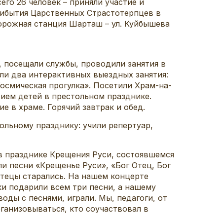
о 26 человек – приняли участие и
рибытия Царственных Страстотерпцев в
орожная станция Шарташ – ул. Куйбышева
 посещали службы, проводили занятия в
ели два интерактивных выездных занятия:
осмическая прогулка». Посетили Храм-на-
тием детей в престольном празднике.
е в храме. Горячий завтрак и обед.
льному празднику: учили репертуар,
 празднике Крещения Руси, состоявшемся
и песни «Крещенье Руси», «Бог Отец, Бог
 чтецы старались. На нашем концерте
и подарили всем три песни, а нашему
ды с песнями, играли. Мы, педагоги, от
рганизовываться, кто соучаствовал в