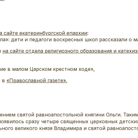
а сайте екатеринбургской епархии
:
ла»: дети и педагоги воскресных школ рассказали о 
ы
на сайте отдела религиозного образования и катех
ие в малом Царском крестном ходе»,
ы в
«Православной газете».
жением святой равноапостольной княгини Ольги. Таки
 появилось сразу четыре священных церковных детски
ьного великого князя Владимира и святой равноапост