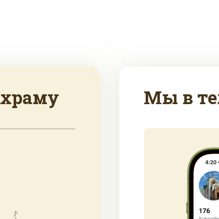
 храму
Мы в те