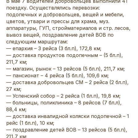
В мае 7 водителей добровольцев выполнили 41
поездку. Осуществлялись перевозки:
подопечных и добровольцев, вещей и мебели,
цветов, утвари и прессы для храма, муз.
аппаратуры, ГУП, стройматериалов и стр. лесов,
вывоз вещей, поздравление детей ВОВ по
следующим маршрутам:
— епархия – 3 рейса (3 бл.п), 172,8 км;
— доставка продуктов подопечным – (5 бл.п),
211,7 км;
— магазин, рынок – 13 рейсов (5 бл.п), 211,7 км;
— пансионат – 4 рейса (5 бл.п), 109,6 км;
— доставка добровольцев СМ – 2 рейса (2 бл.п),
27 км;
— Успенский собор – 2 рейса (1 бл.п), 19,8 км;
— больницы, поликлиника – 8 рейсов (7 бл.л),
88,4 км;
— доставка инвалидной коляски подопечной – 1
рейс (1 бл.п), 10 км;
— поздравление детей ВОВ – 13 рейсов (5 бл.п),
211,7 км;