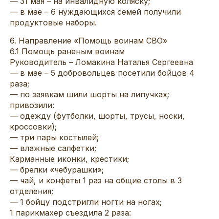
— 31 мая – на инвалидную коляску;
— в мае – 6 нуждающихся семей получили
продуктовые наборы.
6. Направление «Помощь воинам СВО»
6.1 Помощь раненым воинам
Руководитель – Ломакина Наталья Сергеевна
— в мае – 5 добровольцев посетили бойцов 4
раза;
— по заявкам шили шорты на липучках;
привозили:
— одежду (футболки, шорты, трусы, носки,
кроссовки);
— три пары костылей;
— влажные салфетки;
Карманные иконки, крестики;
— брелки «чебурашки»;
— чай, и конфеты 1 раз на общие столы в 3
отделения;
— 1 бойцу подстригли ногти на ногах;
1 парикмахер съездила 2 раза: