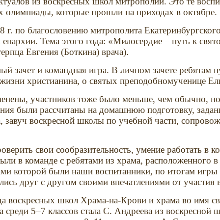
ектуалов из воскресных школ митрополии. Это те восп
х олимпиады, которые прошли на приходах в октябре.
8 г. по благословению митрополита Екатеринбургског
епархии. Тема этого года: «Милосердие – путь к свят
рпца Евгения (Боткина) врача).
ный зачет и командная игра. В личном зачете ребятам 
жизни христианина, о святых преподобномученице Елис
енены, участников тоже было меньше, чем обычно, но
ания были рассчитаны на домашнюю подготовку, задан
, завуч воскресной школы по учебной части, сопрово
оверить свои сообразительность, умение работать в ко
ыли в команде с ребятами из храма, расположенного в
ми которой были наши воспитанники, по итогам игры б
ились друг с другом своими впечатлениями от участия 
а воскресных школ Храма-на-Крови и храма во имя св.
 среди 5–7 классов стала С. Андреева из воскресной 