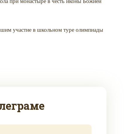
кола при монастыре в честь иконы Божией
явшим участие в школьном туре олимпиады
леграме