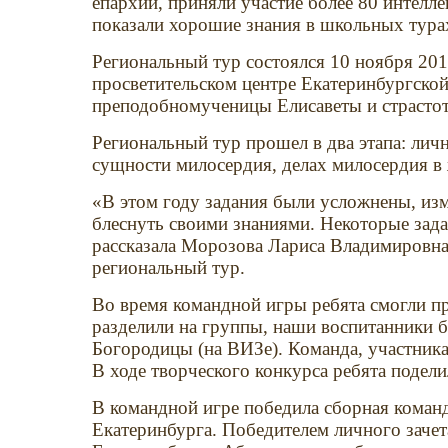
епархии, приняли участие более 80 интелл
показали хорошие знания в школьных тура
Региональный тур состоялся 10 ноября 201
просветительском центре Екатеринбургской 
преподобномученицы Елисаветы и страстоте
Региональный тур прошел в два этапа: лич
сущности милосердия, делах милосердия в 
«В этом году задания были усложнены, изм
блеснуть своими знаниями. Некоторые зад
рассказала Морозова Лариса Владимировна
региональный тур.
Во время командной игры ребята смогли пр
разделили на группы, наши воспитанники б
Богородицы (на ВИЗе). Команда, участника
В ходе творческого конкурса ребята подел
В командной игре победила сборная команд
Екатеринбурга. Победителем личного зачета