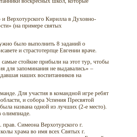
итанники воскресных школ, которые
о и Верхотурского Кирилла в Духовно-
ости» (на примере святых
нужно было выполнить 8 заданий о
авете и страстотерпце Евгении враче.
 самые стойкие прибыли на этот тур, чтобы
ия для запоминания не выдавались» –
ждавшая наших воспитанников на
манде. Для участия в командной игре ребят
 области, и собора Успения Пресвятой
ыла названа одной из лучших (2-е место).
в олимпиаде.
 прав. Симеона Верхотурского г.
школы храма во имя всех Святых г.