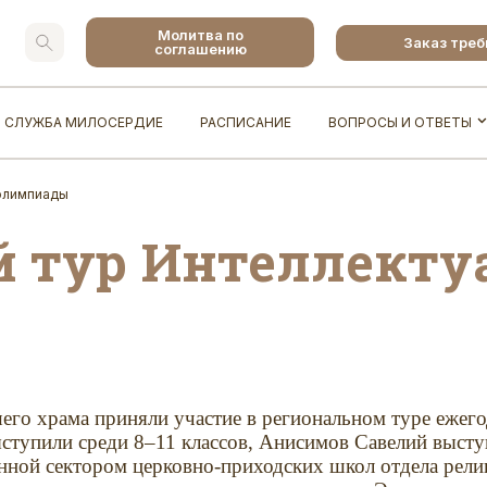
Молитва по
Заказ тре
соглашению
СЛУЖБА МИЛОСЕРДИЕ
РАСПИСАНИЕ
ВОПРОСЫ И ОТВЕТЫ
 олимпиады
 тур Интеллекту
его храма приняли участие в региональном туре ежег
тупили среди 8–11 классов, Анисимов Савелий выступ
нной сектором церковно-приходских школ отдела рели