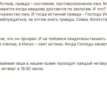
 Истина, правда – состояние, противоположное лжи. М
равится когда каждому достается по заслугам. И что
 торжество лжи. И тогда истинная правда – Господь И
аблуждаться, не хотим знать правды. Слава, богатст
м, что он прозрел. И не побоялся свидетельствовать о
слепые, а Иисус – свет истины. Когда Господь касае
аемая чаша в нашем храме проходит каждый четверг 
четверг в 18.30 часов.