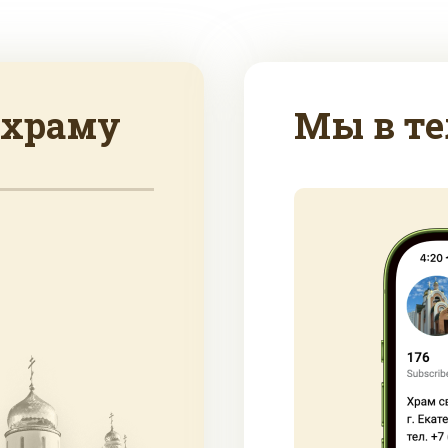
 храму
Мы в те