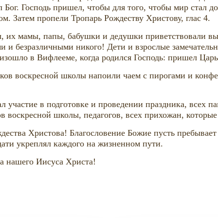
л Бог. Господь пришел, чтобы для того, чтобы мир стал 
ом. Затем пропели Тропарь Рождеству Христову, глас 4.
, их мамы, папы, бабушки и дедушки приветствовали в
 и безразличными никого! Дети и взрослые замечательно
роизошло в Вифлееме, когда родился Господь: пришел Ца
иков воскресной школы напоили чаем с пирогами и конф
л участие в подготовке и проведении праздника, всех па
ов воскресной школы, педагогов, всех прихожан, которые
ждества Христова! Благословение Божие пусть пребывает
дати укреплял каждого на жизненном пути.
са нашего Иисуса Христа!