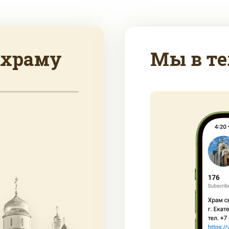
 храму
Мы в те