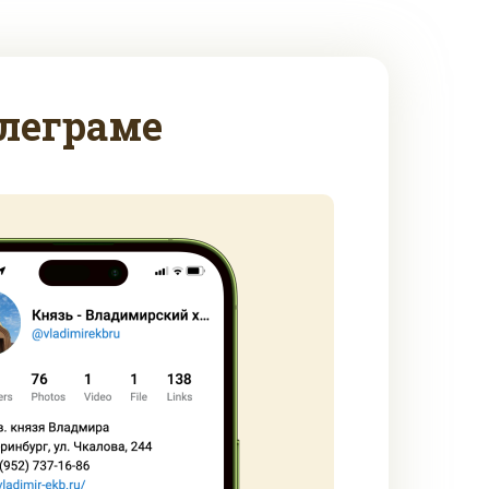
леграме