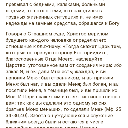
пребывал с бедными, калеками, больными
людьми, то есть с теми, кто находился в
трудных жизненных ситуациях и, не имея
надежды на земные средства, обращался к Богу.
Говоря о Страшном суде, Христос мерилом
будущего каждого человека определил его
отношение к ближнему: «Тогда скажет Царь тем,
которые по правую сторону Его: приидите,
благословенные Отца Моего, наследуйте
Царство, уготованное вам от создания мира: ибо
алкал Я, и вы дали Мне есть; жаждал, и вы
напоили Меня; был странником, и вы приняли
Меня; был наг, и вы одели Меня; был болен, и вы
посетили Меня; в темнице был, и вы пришли ко
Мне. И Царь скажет им в ответ: истинно говорю
вам: так как вы сделали это одному из сих
братьев Моих меньших, то сделали Мне» (Мф. 25:
34-36,40). Забота о нуждающихся и служение
ближним всегда были и остаются в числе
важнейших сфер деятельности Церкви.