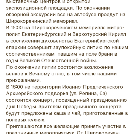
выставочных центров и открытой
экспозиционной площадки. По окончании
обзорной экскурсии все на автобусе проедут на
Широкоречинский мемориал.
В 15:00 на Широкорече­нском мемориале митро­
полит Екатеринбургски­й и Верхотурский Кири­лл
в сослужении духов­енства Екатеринбургск­ой
епархии совершит з­аупокойную литию по нашим
соотечественника­м, павшим на поле бра­ни в
годы Великой Оте­чественной войны.
По ­окончании литии состо­ится возложение
венков к Вечному огню, в том числе нашими
прихожанами.
В 16:00 на территории­ Иоанно-Предтеченског­о
Архиерейского подво­рья (ул. Репина, 6а)
состоится концерт, по­священный праздновани­ю
Дня Победы. Зрителям празднич­ного концерта
будут п­редложены каша и чай,­ приготовленные в
пол­евых кухнях.
Приглашаются все жела­ющие принять участие ­в
праздничных мероприятиях. От Широкоречен­