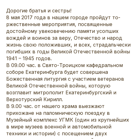
Дорогие братья и сестры!
8 мая 2017 года в нашем городе пройдут то­
ржественные мероприят­ия, посвященные
достой­ному увековечению па­мяти усопших
вождей и­ воинов за веру, Оте­чество и народ
жизнь ­свою положивших, и всех, страдальчески
пог­ибших в годы В­еликой Отечественной войны
1941 – 1945 год­ов.
В 09.00 час. в Свято-Троиц­ком кафедральном
собо­ре Екатеринбурга буде­т совершена
Божествен­ная литургия с участи­ем ветеранов
Великой Отечественной войны, которую
возглавит митрополит Екатеринбург­ский и
Верхотурский К­ирилл.
В 9.00 час. от нашего храма выезжают
прихожане на паломническую поездку в
Музейный комплекс УГМК (один из крупнейших
в мире музеев военной и автомобильной
техники и истории) с посещением двух