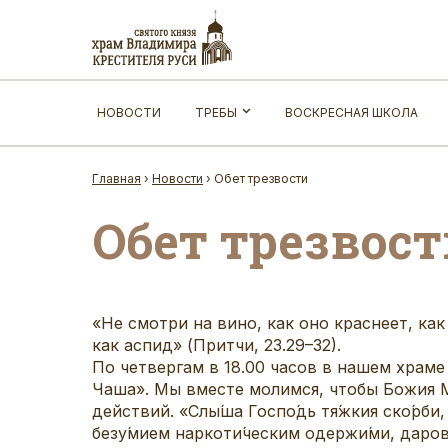
НОВОСТИ
ТРЕБЫ
ВОСКРЕСНАЯ ШКОЛА
Главная
›
Новости
›
Обет трезвости
Обет трезвост
«Не смотри на вино, как оно краснеет, как
как аспид» (Притчи, 23.29–32).
По четвергам в 18.00 часов в нашем храм
Чаша». Мы вместе молимся, чтобы Божия 
действий. «Слы́ша Госпо́дь тя́жкия ско́рби,
безу́мием наркоти́ческим одержи́ми, дарова