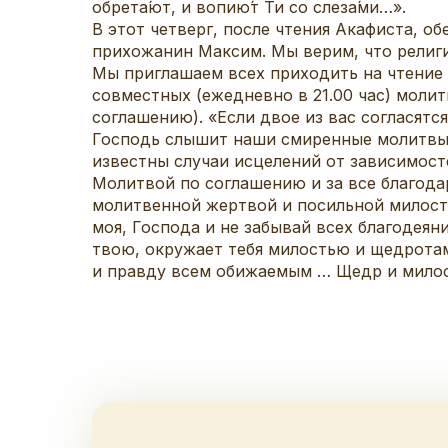
обрета́ют, и вопию́т Ти со слеза́ми…».
В этот четверг, после чтения Акафиста, о
прихожанин Максим. Мы верим, что религи
Мы приглашаем всех приходить на чтение 
совместных (ежедневно в 21.00 час) моли
соглашению). «Если двое из вас согласятс
Господь слышит наши смиренные молитвы 
известны случаи исцелений от зависимост
Молитвой по соглашению и за все благодар
молитвенной жертвой и посильной милостын
моя, Господа и не забывай всех благодеяни
твою, окружает тебя милостью и щедротами
и правду всем обижаемым … Щедр и милост