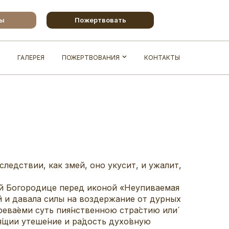
бы
Пожертвовать
ГАЛЕРЕЯ
ПОЖЕРТВОВАНИЯ
КОНТАКТЫ
следствии, как змей, оно укусит, и ужалит,
ой Богородице перед иконой «Неупиваемая
 и давала силы на воздержание от дурных
урева́еми суть пия́нственною стра́стию или́
я́щии утеше́ние и ра́дость духо́вную