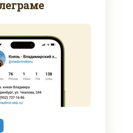
леграме