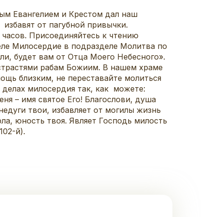
ятым Евангелием и Крестом дал наш
 избавят от пагубной привычки.
 часов. Присоединяйтесь к чтению
деле Милосердие в подразделе Молитва по
или, будет вам от Отца Моего Небесного».
трастями рабам Божиим. В нашем храме
ощь близким, не переставайте молиться
 делах милосердия так, как можете:
ня – имя святое Его! Благослови, душа
 недуги твои, избавляет от могилы жизнь
рла, юность твоя. Являет Господь милость
02-й).