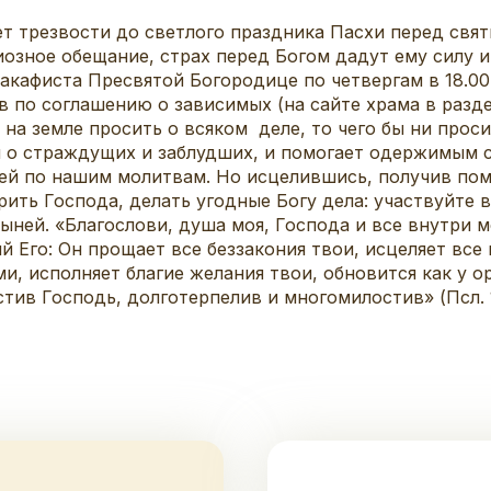
бет трезвости до светлого праздника Пасхи перед св
озное обещание, страх перед Богом дадут ему силу и
акафиста Пресвятой Богородице по четвергам в 18.00
тв по соглашению о зависимых (на сайте храма в раз
я на земле просить о всяком деле, то чего бы ни прос
о страждущих и заблудших, и помогает одержимым с
ей по нашим молитвам. Но исцелившись, получив пом
ить Господа, делать угодные Богу дела: участвуйте в
ей. «Благослови, душа моя, Господа и все внутри ме
й Его: Он прощает все беззакония твои, исцеляет все
, исполняет благие желания твои, обновится как у о
ив Господь, долготерпелив и многомилостив» (Псл. 1