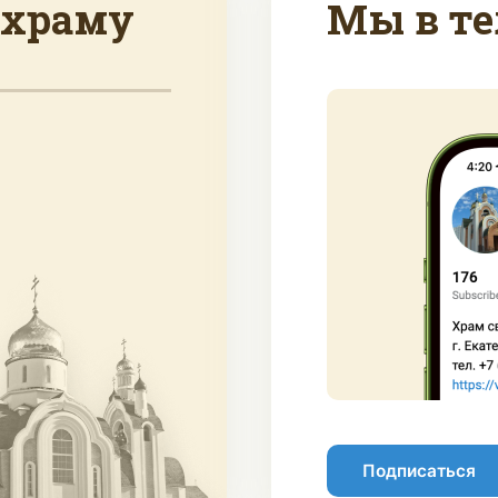
 храму
Мы в те
Подписаться