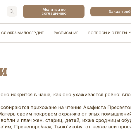
Молитва по
Заказ тре
соглашению
СЛУЖБА МИЛОСЕРДИЕ
РАСПИСАНИЕ
ВОПРОСЫ И ОТВЕТЫ
и
 оно искрится в чаше, как оно ухаживается ровно: впо
е собираются прихожане на чтение Акафиста Пресвят
Матерь своим покровом охраняла от злых помышлений
 во́пли и плач жен, ста́риц, дете́й, и́хже сро́дницы об
́ им, Пренепоро́чная, Твою́ ико́ну, от нея́же вси прос