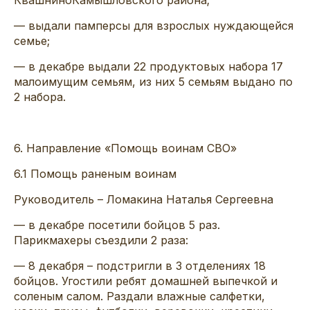
— выдали
памперсы
для взрослых
нуждающейся
семье
;
—
в декабре
выд
али
22 продуктовых набора 17
малоимущим семьям, из них 5 семьям выдано
по
2 набора
.
6
.
Направление «
Помощь
воинам
СВО
»
6.1
Помощь раненым воинам
Руководит
ель –
Ломакина Наталья Сергеевна
— в декабре посетили бойцов 5
раз.
Парикмахеры съездили 2 ра
за:
— 8 декабря – подстригли в 3 отделениях 18
бойцов.
У
гостили ребят домашней выпечкой
и
соленым салом
.
Раздали влажные салфетки,