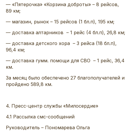
— «Пятерочка» «Корзина доброты
» – 8 рейсов,
89 км;
— магазин, рынок –
15 рейсов (1
бл
.п
), 195
км;
— доставка
алтарников
– 1 рейс (4
бл
.п
), 26,8
км;
— доставка детского хора – 3 рейса (18
бл
.п
),
96,4 км;
— доставка гумм
.
п
омощи для СВО – 1 рейс, 36,4
км.
За месяц был
о
обеспечен
о 27
б
лагополучателей
и
пройдено 589,8
км.
4
.
Пресс-центр службы «Милосердие»
4
.1
Рассылка
смс-сообщений
Руководитель –
Пономарева Ольга