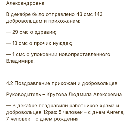
Александровна
В
декабре
было отправлено
43
смс
143
добровольцам
и прихожанам
:
— 29
смс
о здравии;
—
13
смс
о прочих нуждах
;
— 1
смс
о
упокоен
ии
новопреставленного
Владимира
.
4
.2
Поздравление прихожан и добровольцев
Руководитель –
Крутова
Людмила Алексеевна
—
В декабре
поздравили ра
ботников
храма и
добровольцев 12
раз:
5
человек
– с днем Ангела
,
7 человек – с днем рождения
.