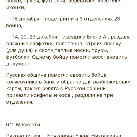
носки, трусы, футболки, веревочки, крестики,
иконки
;
— 18 декабря – подстригли в 3 отделениях 23
бойца;
— 14, 20, 29 декабря –
съездила Елена А., раздала
влажные салфетки, полотенца,
стрейч
пленку
(для душа) и скотч,
теплые носки, трусы,
футболки. Одному бойцу помогли восстановить
документ.
Русская община помогли свозить бойца-
колясочника в банк и обратно для разблокировки
карты, так же ребята с Русской общины
привезли конфеты и кофе
,
раздали на три
отделения.
6.2
Масксети
Руководитель
–
Бочканова
Елена Николаевна