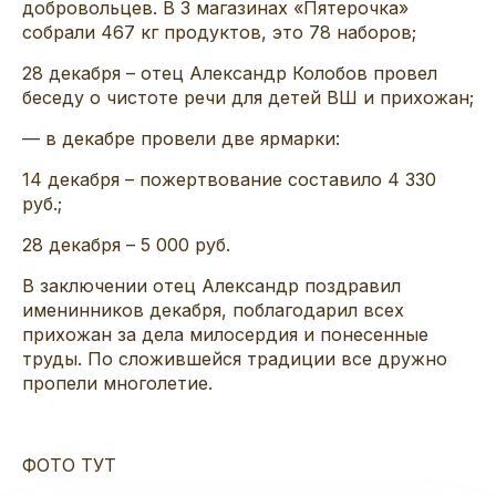
добровольцев. В 3 магазинах «Пятерочка»
собрали 467 кг продуктов, это
78 наборов;
28 декабря – отец Александр Колобов провел
беседу о чистоте речи для детей ВШ и прихожан;
— в декабре провели две ярмарки:
14 декабря – пожертвование составило 4 330
руб.;
28 декабря – 5 000 руб.
В
заключении отец Александр
поздрав
ил
именинников
декабря
,
п
облагодарил всех
прихожан за дела милосердия и понесенные
труд
ы. По
сложившейся традиции
все дружно
пропели многолетие.
ФОТО ТУТ