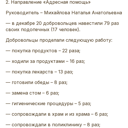
2
.
Направление «Адресная помощь»
Руководитель
–
Михайлова Наталья Анатольевна
— в
декабре
20
добровольцев
навестили
79
раз
своих
подопечных
(17
человек)
.
Добровольцы проделали следующую работу:
—
покупка продуктов – 22 раза
;
— ходили за продуктами – 16 раз;
—
покупка лекарств –
13
раз;
— готовили обеды
–
8
раз;
— замена
стом
– 6
раз
;
—
гигиенические процедуры – 5
раз;
— со
провождали в храм и из храма – 6
раз;
— сопровождали в поликлинику – 8 раз
;