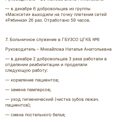
— в
декабре 6
добровольцев
из гру
ппы
«
Масксети
» выходили на точку
плетения сетей
«Рябинка»
26
раз
. Отработано 59
часов
.
7
.
Больничное служение в ГБУЗСО ЦГКБ №6
Руководитель
– Михайлова Наталья Анатольевна
— в декабре
2 добровольцев
3 раза работали в
отделении реабилитации
и проделали
следующую работу:
— кормление пациентов;
— замена
памперсов
;
— уход гигиенический (чистка зубов
лежач
.
пациентов);
— смена постельного белья;