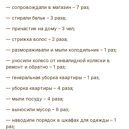
— сопровождали в магазин – 7
раз;
—
стирали белье – 3
раз
а
;
— причастие на дому – 3
чел;
— стрижка
волос – 2
раз
а
;
— размораживали и мыли холодильник – 1 раз;
— уносили колесо от инвалидной коляски в
ремонт и обратно – 1 раз;
— генеральная уборка
квартиры – 1 раз
;
— уборка квартиры – 4 раза
;
— мыли посуду – 4
раз
а
;
— выносили мусор – 6
раз;
— наводили
порядок в шкафах для одежды – 1
раз
;