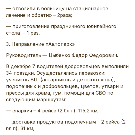
— отвозили в больницу на стационарное
лечение и обратно – 2
раз
а
;
—
приготовление праздничного юбилейного
стола – 1
раз.
3
.
Направление «Автопарк»
Руководитель —
Цыбенко
Федор Федорович.
В декабре 7 водителей
добровольцев выполнили
34 поездки
. Осуществлялись перевозки:
учеников ВШ (
алтарников
и детского хора),
подопечных
и добровольцев,
цв
етов, утвари и
прессы для храма
,
гум
. помощи для СВО
по
следующим маршрутам:
— епархия – 4 рейса (2
бл
.п
), 115
,2
км;
— доставка продуктов подопечным – 2 рейса (2
бл
.п
), 31 км;