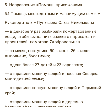
5
.
Направление «Помощь прихожанам»
5
.1
Помощь многодетным и малоимущим семьям
Руководит
ель –
Пупышева
Ольга Николаевна
—
в декабре
9
раз
разбирали пожертвованные
вещи,
чтобы выполнить
заявки от прихожан и
просителей
,
помогали
7
до
бровольцев
.
— за месяц
поступило 60
заявок, 26
заявки
выполнено
, 6
частично;
—
одели
более
27
детей и
22
взрослого
;
—
отправили машину
вещей в поселок
Северка
многодетной семье;
— отправили полную машину вещей в Пермский
край;
— отправили машину вещей в деревню
Квашнино
Камышловского
района;