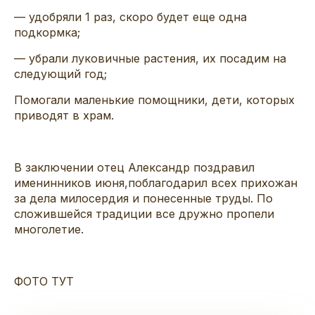
— удобряли 1 раз, скоро будет еще одна
подкормка;
— убрали луковичные растения,
их посадим на
следующий год;
Помогали маленькие помощники, дети, которых
приводят в храм.
В
заключении отец Александр
поздрав
ил
именинников
июня
,
п
облагодарил всех прихожан
за дела милосердия и понесенные труд
ы. По
сложившейся традиции
все дружно пропели
многолетие.
ФОТО ТУТ