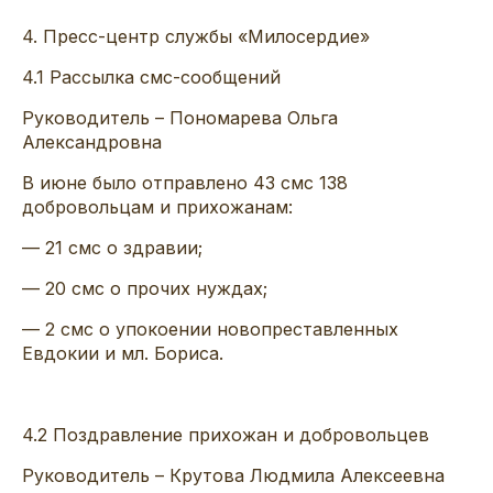
4
.
Пресс-центр службы «Милосердие»
4
.1
Рассылка
смс-сообщений
Руководитель –
Пономарева Ольга
Александровна
В
июне
было отправлено
43
смс
138
добровольцам
и прихожанам
:
— 21
смс
о здравии;
—
20
смс
о прочих нуждах
;
— 2
смс
о
упокоен
ии
новопреставленных
Евдокии
и мл. Бориса
.
4
.2
Поздравление прихожан и добровольцев
Руководитель –
Крутова
Людмила Алексеевна