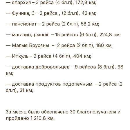
— епархия
– 3
рейса
(4
бл
.п
)
,
172,8
км;
— Фучика, 3 – 2 рейса , (2
бл
.п
), 42 км;
—
пансионат – 2 рейса (2
бл
.п
),
58,2
км;
— магазин, рынок
– 15
рейс
ов
(6
бл
.п
),
224,8
км;
— Малые
Брусяны
– 2 рейса
(2
бл
.п
),
180 км;
— Иткуль – 2 рейса
(4
бл
.п
),
404 км;
— доставка добровольцев – 9 рейсов
(8
бл
.п
),
98
км;
—
доставка
продуктов подопечным – 2 рейса (2
бл
.п
), 31
км;
За месяц было обеспечено 30
благ
ополучателя
и
пройдено 1 210,8
км.