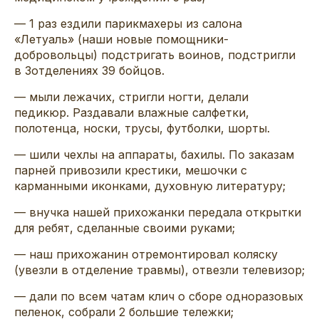
—
1 раз
ездили
парикмахеры
из салона
«
Летуаль
» (наши новые помощники-
добровольцы)
подстригать воинов,
подстригли
в 3
отделениях
39
бойцов.
— мыли
лежачих
, стригли ногти, делали
педикюр. Раздавали влажные салфетки,
полотенца, носки, трусы, футболки, шорты.
— шили чехлы на аппараты, бахилы. По заказам
парней привозили крестики, мешочки с
карманными иконками, духовную литературу;
— внучка нашей прихожанки передала открытки
для ребят, сделанные своими руками;
— наш прихожанин отремонтировал коляску
(увезли в отделение травмы), отвезли телевизор;
— дали по всем чатам клич о сборе одноразовых
пеленок, собрали 2 большие тележки;