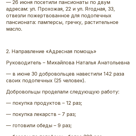
—
26 июня посетили пансионаты
по двум
адресам: ул.
Прохожая
, 22 и ул. Ягодная, 33
,
отвезли пожертвованное для подопечных
пансионата:
памперсы
, гречку, растительное
масло.
2
.
Направление «Адресная помощь»
Руководитель
–
Михайлова Наталья Анатольевна
— в
июне 30
добровольцев
навестили
142
раз
а
своих
подопечных
(25
человек)
.
Добровольцы проделали следующую работу:
—
покупка продуктов – 12
раз;
—
покупка лекарств –
7
раз;
— готовили обеды
–
9
раз;