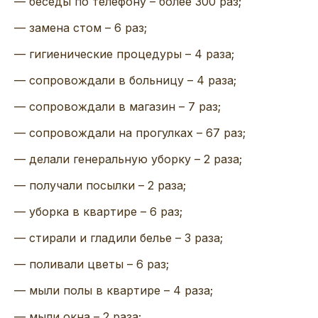
—
беседы
по телефону
– более
3
0
0
раз;
— замена
стом
– 6
раз
;
—
гигиенические процедуры – 4
раз
а
;
— сопровождали в
больницу – 4
раз
а
;
— соп
ровождали в магазин
– 7
раз;
— сопровождали на прогулках – 67 раз;
— делали генеральную уборку – 2
раз
а
;
—
получали посылки – 2
раз
а
;
— уборка в квартире
– 6
раз;
—
стирали и гладили белье – 3
раз
а
;
— поливали цветы – 6 раз
;
—
мыли полы в квартире
–
4
раза
;
— мыли окна – 2 раза;