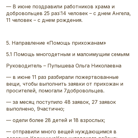
—
В июне
поздравили ра
ботников
храма и
добровольцев 25
раз:
14
человек
– с днем Ангела,
11
человек
– с днем рождения.
5
.
Направление «Помощь прихожанам»
5
.1
Помощь многодетным и малоимущим семьям
Руководит
ель –
Пупышева
Ольга Николаевна
—
в июне
11
раз
разбирали пожертвованные
вещи,
чтобы выполнить
заявки от прихожан и
просителей
,
помогали
7
до
бровольцев
.
— за месяц
поступило 48
заявок, 27 заявок
выполнено
, 9
частично;
—
одели
более 28
детей и
18
взрослых
;
—
отправили много
вещей
нуждающимся
в