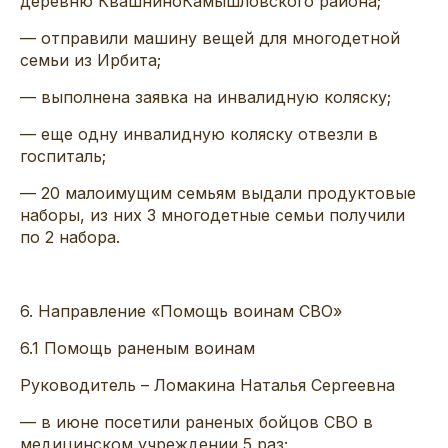
деревню
Квашнино
Камышловского
района
;
— отправили машину вещей для многодетной
семьи из Ирбита;
— выполнена заявка на инвалидную коляску
;
— еще одну инвалидную коляску отвезли в
госпиталь;
— 20 малоимущим семьям выдали продуктовые
наборы, из них 3 многодетные семьи получили
по 2 набора
.
6
.
Направление «
Помощь
воинам
СВО
»
6.1
Помощь раненым воинам
Руководит
ель –
Ломакина Наталья Сергеевна
— в июне
посетили раненых бойцов СВО в
медиц
инском учреждении
5
раз
;