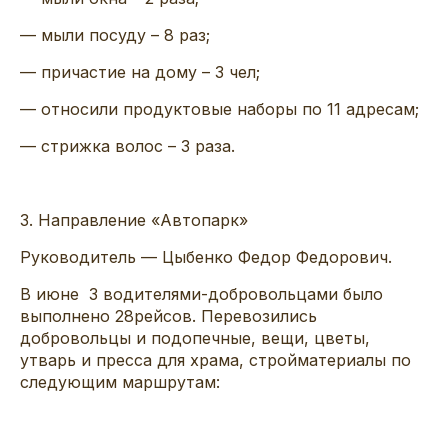
— мыли посуду – 8 раз;
— причастие на дому – 3
чел;
— относили продуктовые наборы по 11 адресам;
— стрижка волос – 3 раза.
3
.
Направление «Автопарк»
Руководитель —
Цыбенко
Федор Федорович.
В июне 3
водителями-добровольцами был
о
выполнен
о
2
8
рейс
ов
.
Перевозились
добровольцы и п
одопечные,
вещи
, цветы,
утварь и пресса для храма
,
ст
ройматериалы
по
следующим маршрутам: