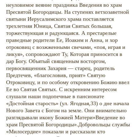
неуловимое веяние праздника Введения во храм
Пресвятой Богородицы. На ступенях ветхозаветной
святыни Иерусалимского храма поставляется
трехлетняя Юница, Святая Святых большая,
торжествующая и радующаяся. А престарелые
праведные родители Ее, Иоаким и Анна, и хор
отроковиц с возжженными свечами, «поя, играя и
ликуя», сопровождают Ту, Которая приносится в
дар Богу. Объятый священным восторгом,
первосвященник Захария — старец, родитель
Предтечев, «благословив, прият» Святую
Отроковицу, и по особому откровению Божию ввел
Ее во Святая Святых. С искренним интересом
слушали наши подопечные в пансионате
«Достойная старость» (ул. Ягодная,33) о дне начала
Нового Завета с Богом на земле. Они внимательно
разглядывали икону Божией Матери»Введение во
храм Пресвятой Богородицы».Добровольцы службы
«Милосердие» показали и рассказали кто