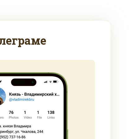
леграме