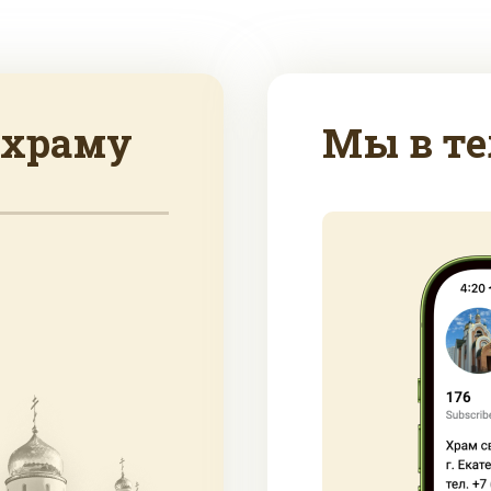
 храму
Мы в те