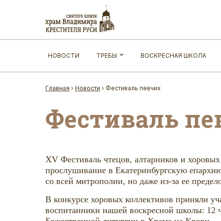
НОВОСТИ
ТРЕБЫ
ВОСКРЕСНАЯ ШКОЛА
Главная
›
Новости
›
Фестиваль певчих
Фестиваль пе
XV Фестиваль чтецов, алтарников и хоровых 
прослушивание в Екатеринбургскую епархию 
со всей митрополии, но даже из-за ее предел
В конкурсе хоровых коллективов приняли уча
воспитанники нашей воскресной школы: 12 че
Божественной литургии в Храме на Крови.