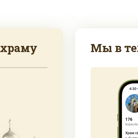
 храму
Мы в те