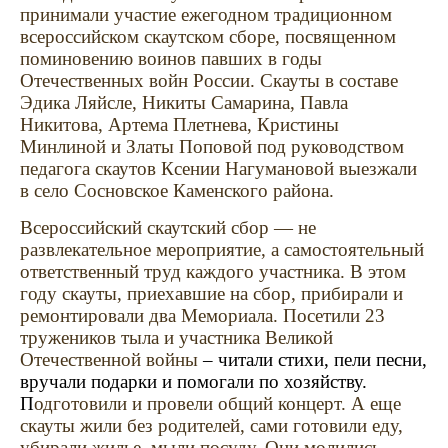
принимали участие ежегодном традиционном
всероссийском скаутском сборе, посвященном
поминовению воинов павших в годы
Отечественных войн России. Скауты в составе
Эдика Ляйсле, Никиты Самарина, Павла
Никитова, Артема Плетнева, Кристины
Минлиной и Златы Поповой под руководством
педагога скаутов Ксении Нагумановой выезжали
в село Сосновское Каменского района.
Всероссийский скаутский сбор — не
развлекательное мероприятие, а самостоятельный
ответственный труд каждого участника. В этом
году скауты, приехавшие на сбор, прибирали и
ремонтировали два Мемориала. Посетили 23
тружеников тыла и участника Великой
Отечественной войны
– читали стихи, пели песни,
вручали подарки и помогали по хозяйству.
П
одготовили и провели общий концерт. А еще
скауты жили без родителей, сами готовили еду,
убирали жилье, мыли посуду. Они молились,