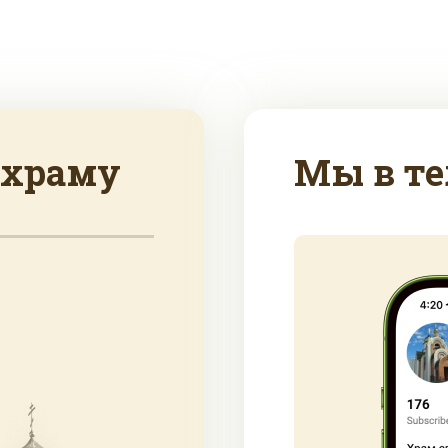
 храму
Мы в те