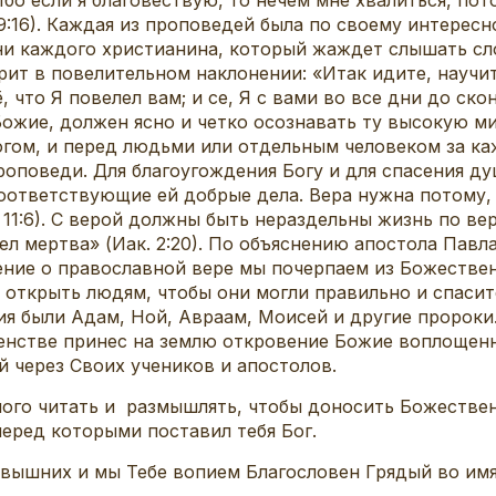
. 9:16). Каждая из проповедей была по своему интерес
ни каждого христианина, который жаждет слышать сл
ит в повелительном наклонении: «Итак идите, научит
 что Я повелел вам; и се, Я с вами во все дни до скон
ожие, должен ясно и четко осознавать ту высокую ми
огом, и перед людьми или отдельным человеком за ка
роповеди. Для благоугождения Богу и для спасения ду
соответствующие ей добрые дела. Вера нужна потому,
 11:6). С верой должны быть нераздельны жизнь по вер
ел мертва» (Иак. 2:20). По объяснению апостола Пав
Учение о православной вере мы почерпаем из Божеств
 открыть людям, чтобы они могли правильно и спасит
я были Адам, Ной, Авраам, Моисей и другие пророки
шенстве принес на землю откровение Божие воплощен
й через Своих учеников и апостолов.
ого читать и
размышлять, чтобы доносить Божествен
перед которыми поставил тебя Бог.
 вышних и мы Тебе вопием Благословен Грядый во имя