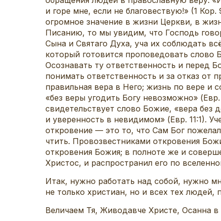
и горе мне, если не благовествую!» (1 Кор
огромное значение в жизни Церкви, в жиз
Писанию, то мы увидим, что Господь говор
Сына и Святаго Духа, уча их соблюдать всё,
который готовится проповедовать слово Б
Осознавать ту ответственность и перед Б
понимать ответственность и за отказ от п
правильная вера в Него; жизнь по вере и 
«без веры угодить Богу невозможно» (Евр.
свидетельствует слово Божие, «вера без д
и уверенность в невидимом» (Евр. 11:1). 
откровение — это то, что Сам Бог пожелал
чтить. Провозвестниками откровения Божи
откровения Божия; в полноте же и совер
Христос, и распространил его по вселенно
Итак, нужно работать над собой, нужно мн
не только христиан, но и всех тех людей, 
Величаем Тя, Живодавче Христе, Осанна в