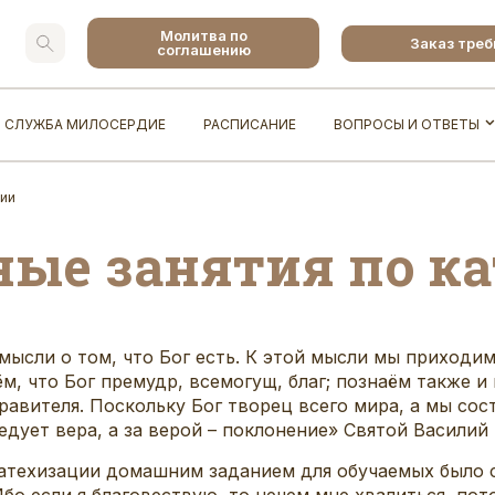
Молитва по
Заказ тре
соглашению
СЛУЖБА МИЛОСЕРДИЕ
РАСПИСАНИЕ
ВОПРОСЫ И ОТВЕТЫ
ции
ые занятия по к
 мысли о том, что Бог есть. К этой мысли мы приход
, что Бог премудр, всемогущ, благ; познаём также и
авителя. Поскольку Бог творец всего мира, а мы сост
едует вера, а за верой – поклонение» Святой Василий
 катехизации домашним заданием для обучаемых было
о если я благовествую, то нечем мне хвалиться, пот