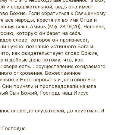
ной и содержательной, ведь она имеет
ово Божие. Если обратиться к Священному
е все народы, крестя их во имя Отца и
чания века. Аминь (Мф. 28:19,20). Человек,
ссию, которую он берет на себя.
ждое слово, которое он произнесет,
ши нужно: познание истинного Бога и
 что, как свидетельствует слово Божие,
е и добрые дела потому, что, как
ла: «вера есть… осуществление ожидаемого
енного откровения. Божественное
ельно в Него веровать и достойно Его
. Они приняли и проповедовали начала
ный Сын Божий, Господь наш Иисус
ное слово до слушателей, до христиан. И
 Господне.