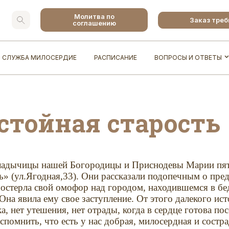
Молитва по
Заказ тре
соглашению
СЛУЖБА МИЛОСЕРДИЕ
РАСПИСАНИЕ
ВОПРОСЫ И ОТВЕТЫ
стойная старость
Владычицы нашей Богородицы и Приснодевы Марии пя
ь» (ул.Ягодная,33). Они рассказали подопечным о пр
остерла свой омофор над городом, находившемся в беде
на явила ему свое заступление. От этого далекого ис
а, нет утешения, нет отрады, когда в сердце готова по
вспомнить, что есть у нас добрая, милосердная и сост