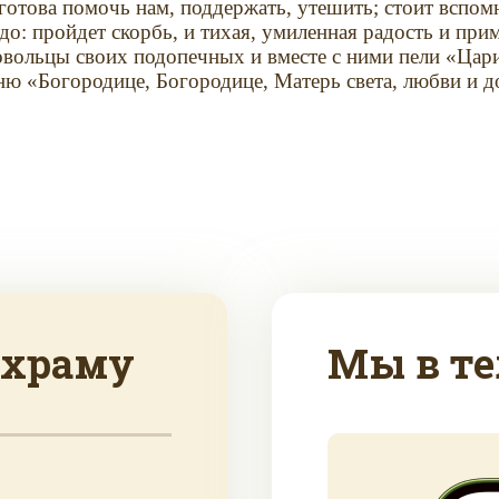
отова помочь нам, поддержать, утешить; стоит вспомн
о: пройдет скорбь, и тихая, умиленная радость и при
овольцы своих подопечных и вместе с ними пели «Ца
ю «Богородице, Богородице, Матерь света, любви и д
 храму
Мы в те