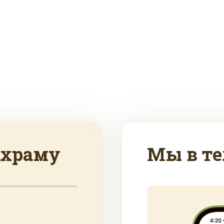
 храму
Мы в те