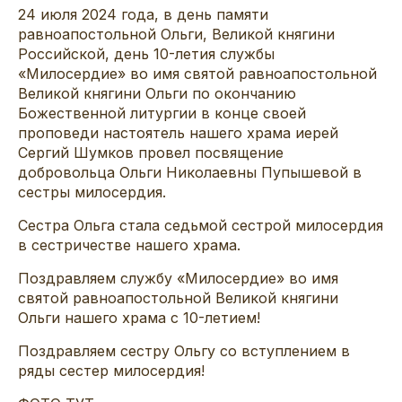
24 июля 2024 года, в день
памяти
равноапостольной Ольги, В
еликой княгини
Российско
й, день 10-летия службы
«Милосердие» во имя святой равноапостольной
Великой княгини Ольги
по окончанию
Божественной л
итургии в конце
своей
проповеди настоятель нашего храма иерей
Сергий Шумков провел посвящение
добровольца
Ольги Николаевны
Пупышевой
в
сестры милосердия.
Сестра Ольга стала седьмой сестрой милосердия
в
сестричестве
нашего храма
.
Поздравляем службу
«Милосердие» во имя
святой равноапостольной Великой княгини
Ольги
нашего храма с 10-летием!
Поздравляем сестру Ольгу со вступлением в
ряды сестер милосердия
!