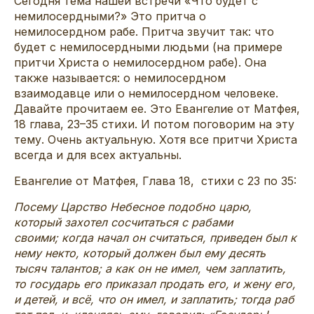
Сегодня тема нашей встречи «Что будет с
немилосердными?» Это притча о
немилосердном рабе. Притча звучит так: что
будет с немилосердными людьми (на примере
притчи Христа о немилосердном рабе). Она
также называется: о немилосердном
взаимодавце или о немилосердном человеке.
Давайте прочитаем ее. Это Евангелие от Матфея,
18 глава, 23–35 стихи. И потом поговорим на эту
тему. Очень актуальную. Хотя все притчи Христа
всегда и для всех актуальны.
Евангелие от Матфея, Глава 18, стихи с 23 по 35:
Посему Царство Небесное подобно царю,
который захотел сосчитаться с рабами
своими; когда начал он считаться, приведен был к
нему некто, который должен был ему десять
тысяч талантов; а как он не имел, чем заплатить,
то государь его приказал продать его, и жену его,
и детей, и всё, что он имел, и заплатить; тогда раб