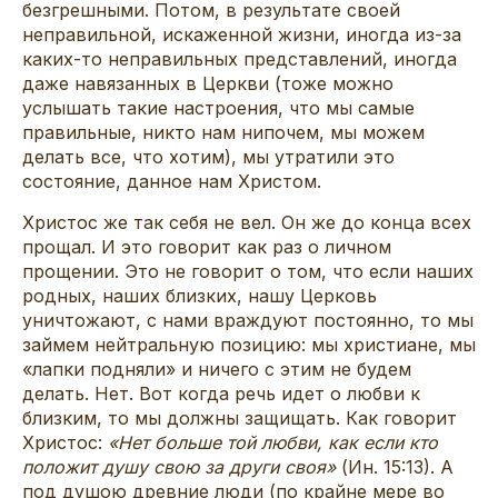
безгрешными. Потом, в результате своей
неправильной, искаженной жизни, иногда из-за
каких-то неправильных представлений, иногда
даже навязанных в Церкви (тоже можно
услышать такие настроения, что мы самые
правильные, никто нам нипочем, мы можем
делать все, что хотим), мы утратили это
состояние, данное нам Христом.
Христос же так себя не вел. Он же до конца всех
прощал. И это говорит как раз о личном
прощении. Это не говорит о том, что если наших
родных, наших близких, нашу Церковь
уничтожают, с нами враждуют постоянно, то мы
займем нейтральную позицию: мы христиане, мы
«лапки подняли» и ничего с этим не будем
делать. Нет. Вот когда речь идет о любви к
близким, то мы должны защищать. Как говорит
Христос:
«Нет больше той любви, как если кто
положит душу свою за други своя»
(Ин. 15:13). А
под душою древние люди (по крайне мере во