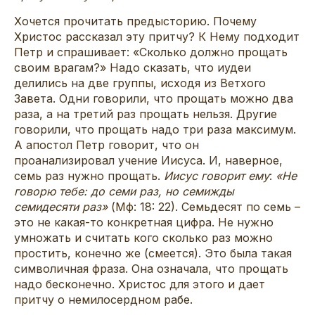
Хочется прочитать предысторию. Почему
Христос рассказал эту притчу? К Нему подходит
Петр и спрашивает: «Сколько должно прощать
своим врагам?» Надо сказать, что иудеи
делились на две группы, исходя из Ветхого
Завета. Одни говорили, что прощать можно два
раза, а на третий раз прощать нельзя. Другие
говорили, что прощать надо три раза максимум.
А апостол Петр говорит, что он
проанализировал учение Иисуса. И, наверное,
семь раз нужно прощать.
Иисус говорит ему
:
«Не
говорю тебе: до семи раз, но семижды
семидесяти раз»
(Мф: 18: 22). Семьдесят по семь –
это не какая-то конкретная цифра. Не нужно
умножать и считать кого сколько раз можно
простить, конечно же (смеется). Это была такая
символичная фраза. Она означала, что прощать
надо бесконечно. Христос для этого и дает
притчу о немилосердном рабе.