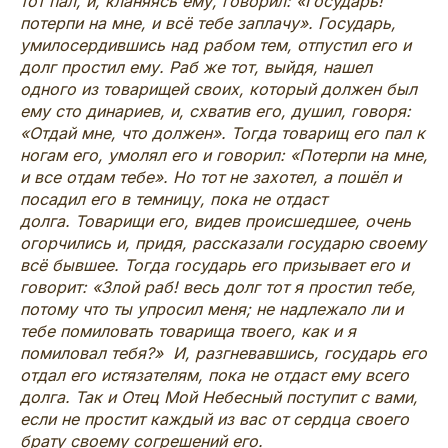
тот пал, и, кланяясь ему, говорил: «Государь!
потерпи на мне, и всё тебе заплачу». Государь,
умилосердившись над рабом тем, отпустил его и
долг простил ему. Раб же тот, выйдя, нашел
одного из товарищей своих, который должен был
ему сто динариев, и, схватив его, душил, говоря:
«Отдай мне, что должен». Тогда товарищ его пал к
ногам его, умолял его и говорил: «Потерпи на мне,
и все отдам тебе». Но тот не захотел, а пошёл и
посадил его в темницу, пока не отдаст
долга. Товарищи его, видев происшедшее, очень
огорчились и, придя, рассказали государю своему
всё бывшее. Тогда государь его призывает его и
говорит: «Злой раб! весь долг тот я простил тебе,
потому что ты упросил меня; не надлежало ли и
тебе помиловать товарища твоего, как и я
помиловал тебя?» И, разгневавшись, государь его
отдал его истязателям, пока не отдаст ему всего
долга. Так и Отец Мой Небесный поступит с вами,
если не простит каждый из вас от сердца своего
брату своему согрешений его.