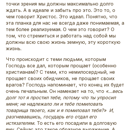
точки зрения мы должны максимально долго
ждать. А в идеале и забыть про это. Это то, о
чем говорит Христос. Это идеал. Понятно, что
эта планка для нас не всегда даже понимаемая, а
тем более реализуемая. О чем это говорит? О
том, что стремиться и работать над собой мы
должны всю свою жизнь земную, эту короткую
жизнь.
Что происходит с теми людьми, которым
Господь все дал, которым прощает (особенно
христианам)? С теми, кто немилосердный, не
прощает своих обидчиков, не прощает своих
врагов? Господь напоминает, что конец их будет
очень печальным. Он намекает на то, что
«…весь
долг тот я простил тебе, потому что ты упросил
меня; не надлежало ли и тебе помиловать
товарища твоего, как и я помиловал тебя?» И,
разгневавшись, государь его отдал его
истязателям.
То есть его посадили в долговую
яму. Сейчас это такое образное выражение. А