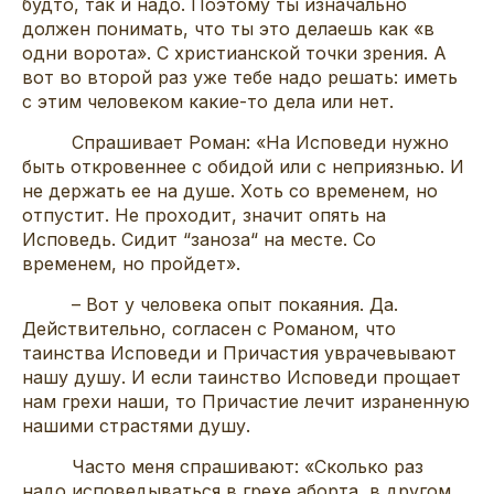
будто, так и надо. Поэтому ты изначально
должен понимать, что ты это делаешь как «в
одни ворота». С христианской точки зрения. А
вот во второй раз уже тебе надо решать: иметь
с этим человеком какие-то дела или нет.
Спрашивает Роман: «На Исповеди нужно
быть откровеннее с обидой или с неприязнью. И
не держать ее на душе. Хоть со временем, но
отпустит. Не проходит, значит опять на
Исповедь. Сидит “заноза“ на месте. Со
временем, но пройдет».
– Вот у человека опыт покаяния. Да.
Действительно, согласен с Романом, что
таинства Исповеди и Причастия уврачевывают
нашу душу. И если таинство Исповеди прощает
нам грехи наши, то Причастие лечит израненную
нашими страстями душу.
Часто меня спрашивают: «Сколько раз
надо исповедываться в грехе аборта, в другом