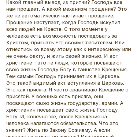
Какой главный вывод из притчи? Господь все
нам прощает. А какой механизм прощения? Это
же не автоматически наступает прощение.
Прощение наступает, когда Господь искупил
всех людей на Кресте. С того момента у
человека есть возможность последовать за
Христом, признать Его своим Спасителем. Или
отнестись ко всему этому как к интересному или
не очень факту, и жить своей жизнью. И вот
христиане – это те люди, которые посвящают
свою жизнь Господу Богу в таинстве Крещения.
Тем самым Господь принимает их в Церковь.
Это такой видимый акт вступления в Церковь.
Это как присяга. Я часто сравниваю Крещение с
присягой. У военных есть присяга, они
посвящают свою жизнь государству, армии. А
христианин посвящает свою жизнь Господу
Богу. И, конечно же, после Крещения на
человека налагаются обязательства. Что это
значит? Жить по Закону Божиему. А если
человек не живет по закону? Или военный