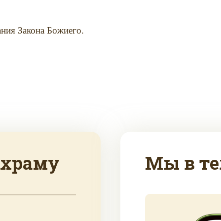
ания Закона Божиего.
 храму
Мы в те