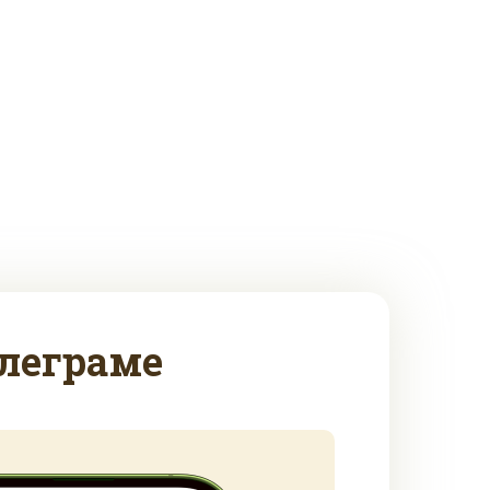
леграме