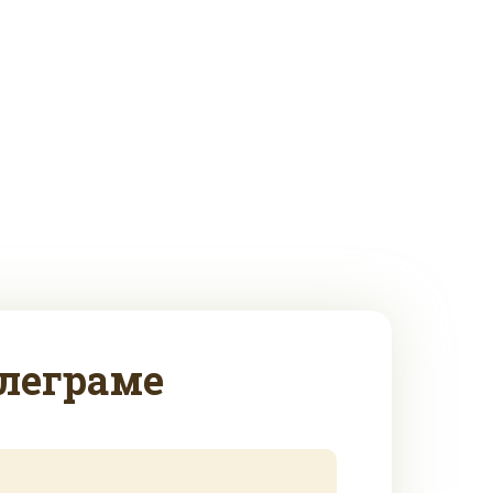
леграме