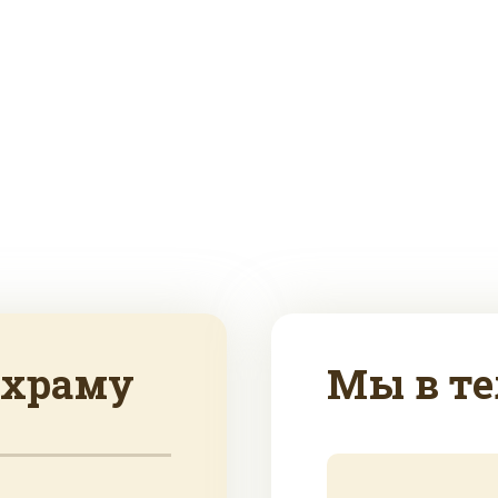
 храму
Мы в те