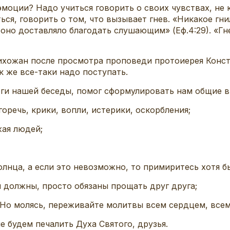
моции? Надо учиться говорить о своих чувствах, не 
ся, говорить о том, что вызывает гнев. «Никакое гни
 оно доставляло благодать слушающим» (Еф.4:29). «Гне
ихожан после просмотра проповеди протоиерея Конс
к же все-таки надо поступать.
оги нашей беседы, помог сформулировать нам общие 
горечь, крики, вопли, истерики, оскорбления;
жая людей;
олнца, а если это невозможно, то примиритесь хотя 
ы должны, просто обязаны прощать друг друга;
 Но молясь, переживайте молитвы всем сердцем, все
не будем печалить Духа Святого, друзья.