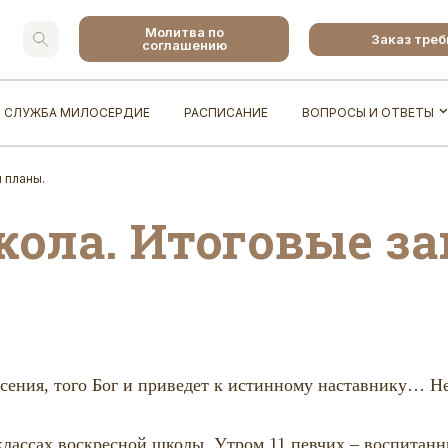
Молитва по
Заказ тре
соглашению
СЛУЖБА МИЛОСЕРДИЕ
РАСПИСАНИЕ
ВОПРОСЫ И ОТВЕТЫ
 планы.
кола. Итоговые за
сения, того Бог и приведет к истинному наставнику… Не
классах воскресной школы. Утром 11 певчих – воспитанн