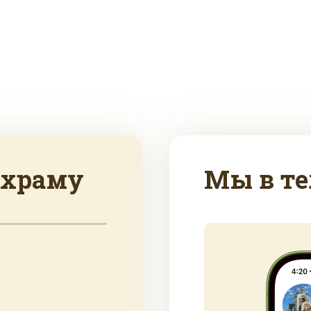
 храму
Мы в те