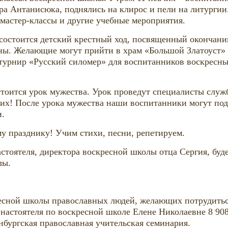
а Антанисюка, поднялись на клирос и пели на литургии.
 мастер-классы и другие учебные мероприятия.
. состоится детский крестный ход, посвященный окончан
ины. Желающие могут прийти в храм «Большой Златоуст» 
я турнир «Русский силомер» для воспитанников воскресн
остоится урок мужества. Урок проведут специалисты слу
их! После урока мужества наши воспитанники могут под
и.
у празднику! Учим стихи, песни, репетируем.
стоятеля, директора воскресной школы отца Сергия, буде
олы.
есной школы православных людей, желающих потрудиться
астоятеля по воскресной школе Елене Николаевне 8 908
нбургская православная учительская семинария.