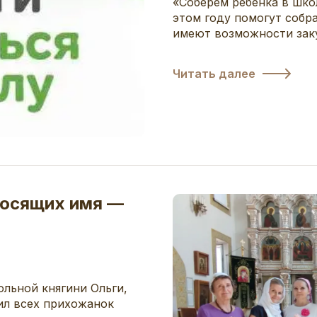
«Соберем ребенка в шко
этом году помогут собр
имеют возможности заку
Читать далее
носящих имя —
ольной княгини Ольги,
вил всех прихожанок