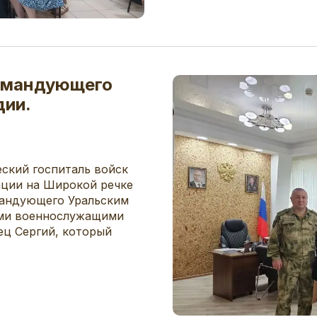
командующего
дии.
еский госпиталь войск
ации на Широкой речке
мандующего Уральским
ими военнослужащими
ец Сергий, который