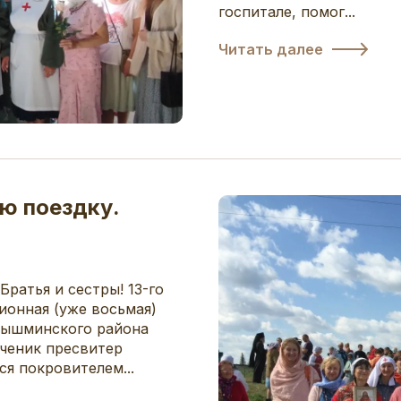
госпитале, помог...
Читать далее
ю поездку.
ратья и сестры! 13-го
ционная (уже восьмая)
Пышминского района
ученик пресвитер
я покровителем...