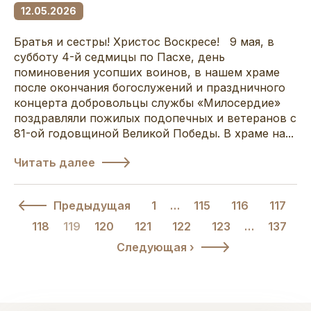
12.05.2026
Братья и сестры! Христос Воскресе! 9 мая, в
субботу 4-й седмицы по Пасхе, день
поминовения усопших воинов, в нашем храме
после окончания богослужений и праздничного
концерта добровольцы службы «Милосердие»
поздравляли пожилых подопечных и ветеранов с
81-ой годовщиной Великой Победы. В храме на...
Читать далее
Предыдущая
1
…
115
116
117
118
119
120
121
122
123
…
137
Следующая ›