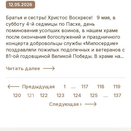
12.05.2026
Братья и сестры! Христос Воскресе! 9 мая, в
субботу 4-й седмицы по Пасхе, день
поминовения усопших воинов, в нашем храме
после окончания богослужений и праздничного
концерта добровольцы службы «Милосердие»
поздравляли пожилых подопечных и ветеранов с
81-ой годовщиной Великой Победы. В храме на...
Читать далее
Предыдущая
1
…
117
118
119
120
121
122
123
124
125
…
137
Следующая ›