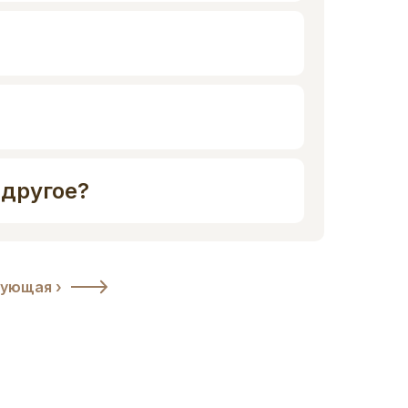
 другое?
ующая ›