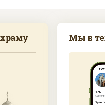
 храму
Мы в те