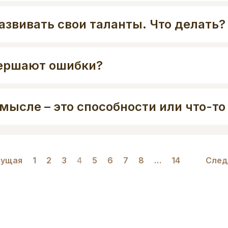
азвивать свои таланты. Что делать?
вершают ошибки?
мысле – это способности или что-то
ущая
1
2
3
4
5
6
7
8
…
14
След