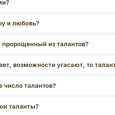
ми?
ру и любовь?
з, пророщенный из талантов?
пает, возможности угасают, то тала
е число талантов?
ои таланты?